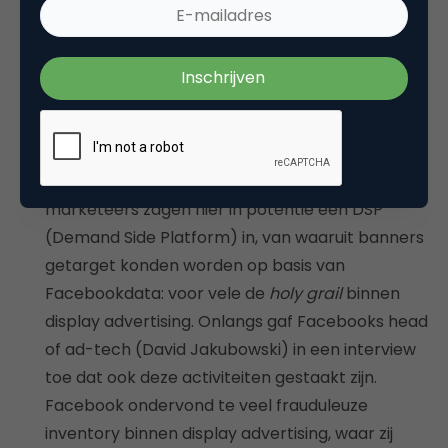
binnen het FAN.
Sluiting Atlas DSP
Atlas is de ad-server en analyticssuite van
Facebook welke door adverteerders gebruikt
kan worden om onder andere bereik en
demografische inzichten te generen uit
reguliere display en video inzet. Vele digitale
marketeers zagen hier in potentie een DSP
(Demand Side Platform) in, van waaruit banners
getarget konden worden op basis van
Facebookdata: voor vele de
holy grail
binnen
display advertising. Onlangs gaf Facebooks head
of ad-tech (David Jakubowski) in een interview
toe dat ook deze activiteiten gestaakt zijn.
Facebook ondervond te veel frauduleuze
inventory binnen display advertising, waar zij