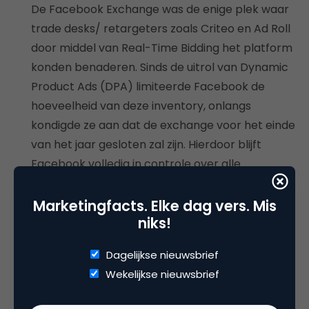
De Facebook Exchange was de enige plek waar
trade desks/ retargeters zoals Criteo en Ad Roll
door middel van Real-Time Bidding het platform
konden benaderen. Sinds de uitrol van Dynamic
Product Ads (DPA) limiteerde Facebook de
hoeveelheid van deze inventory, onlangs
kondigde ze aan dat de exchange voor het einde
van het jaar gesloten zal zijn. Hierdoor blijft
Facebook volledig in controle over alle
transacties van begin tot einde.
Sluiting LiveRail
Marketingfacts. Elke dag vers. Mis
niks!
Slechts twee jaar na de aankoop van LiveRail,
een video SSP (Supply Side Platform) en ad
Dagelijkse nieuwsbrief
server, staakt Facebook deze activiteiten.
Wekelijkse nieuwsbrief
Ongetwijfeld zal de kennis en technologie
gebruikt worden binnen de video propositie