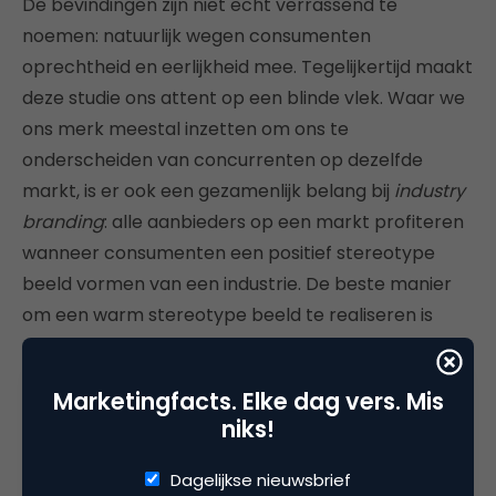
De bevindingen zijn niet echt verrassend te
noemen: natuurlijk wegen consumenten
oprechtheid en eerlijkheid mee. Tegelijkertijd maakt
deze studie ons attent op een blinde vlek. Waar we
ons merk meestal inzetten om ons te
onderscheiden van concurrenten op dezelfde
markt, is er ook een gezamenlijk belang bij
industry
branding
: alle aanbieders op een markt profiteren
wanneer consumenten een positief stereotype
beeld vormen van een industrie. De beste manier
om een warm stereotype beeld te realiseren is
natuurlijk wanneer alle aanbieders op een markt
collectief
daadwerkelijk eerlijk en transparant
Marketingfacts. Elke dag vers. Mis
opereren, maar je kan ook gezamenlijk
niks!
merkcommunicatie inzetten om het imago van de
branche te verbeteren. Een meer cynische uitleg
Dagelijkse nieuwsbrief