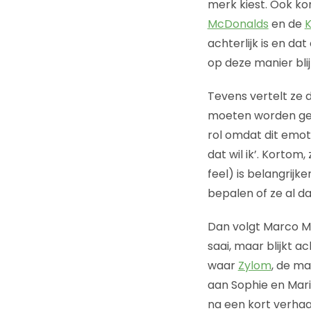
merk kiest. Ook ko
McDonalds
en de
K
achterlijk is en dat
op deze manier blij
Tevens vertelt ze 
moeten worden gefil
rol omdat dit emot
dat wil ik’. Kortom,
feel) is belangrij
bepalen of ze al da
Dan volgt Marco M
saai, maar blijkt a
waar
Zylom
, de ma
aan Sophie en Marie
na een kort verhaal