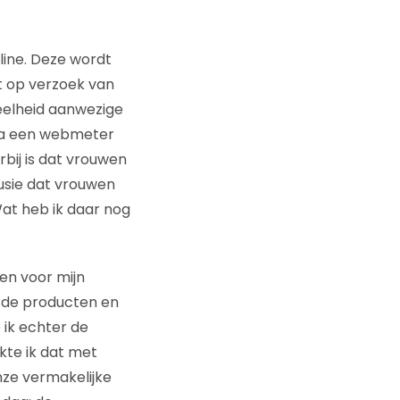
line. Deze wordt
at op verzoek van
eelheid aanwezige
Via een webmeter
bij is dat vrouwen
usie dat vrouwen
Wat heb ik daar nog
n voor mijn
n de producten en
ik echter de
rkte ik dat met
ze vermakelijke