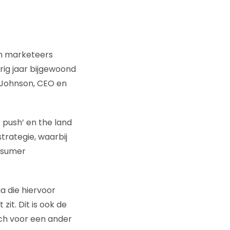
an marketeers
rig jaar bijgewoond
 Johnson, CEO en
 push’ en the land
trategie, waarbij
onsumer
ia die hiervoor
zit. Dit is ook de
h voor een ander