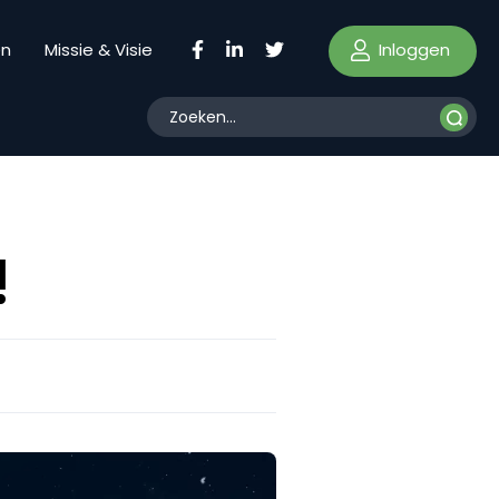
Inloggen
en
Missie & Visie
!