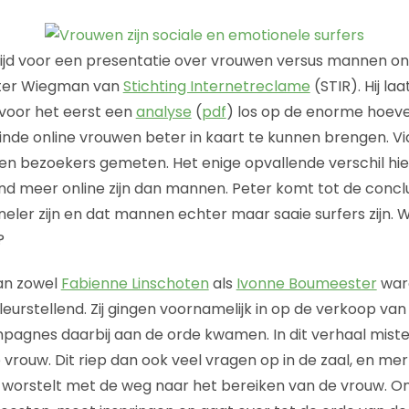
 tijd voor een presentatie over vrouwen versus mannen on
ter Wiegman van
Stichting Internetreclame
(STIR). Hij la
voor het eerst een
analyse
(
pdf
) los op de enorme hoev
inde online vrouwen beter in kaart te kunnen brengen. 
n bezoekers gemeten. Het enige opvallende verschil hier
d meer online zijn dan mannen. Peter komt tot de concl
neler zijn en dat mannen echter maar saaie surfers zijn. 
?
van zowel
Fabienne Linschoten
als
Ivonne Boumeester
ware
leurstellend. Zij gingen voornamelijk in op de verkoop va
gnes daarbij aan de orde kwamen. In dit verhaal miste 
 vrouw. Dit riep dan ook veel vragen op in de zaal, en me
worstelt met de weg naar het bereiken van de vrouw. On