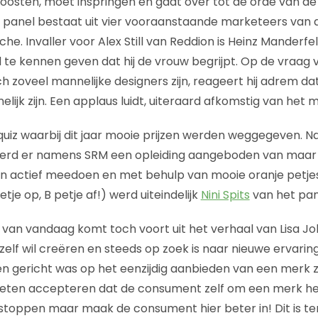
Joosten, moet inspringen en gaat over tot de orde van de
t panel bestaat uit vier vooraanstaande marketeers van 
 Invaller voor Alex Still van Reddion is Heinz Manderfeld
d te kennen geven dat hij de vrouw begrijpt. Op de vraag 
zoveel mannelijke designers zijn, reageert hij adrem dat 
ijk zijn. Een applaus luidt, uiteraard afkomstig van het m
 quiz waarbij dit jaar mooie prijzen werden weggegeven. N
d er namens SRM een opleiding aangeboden van maar lie
en actief meedoen en met behulp van mooie oranje petje
tje op, B petje af!) werd uiteindelijk
Nini Spits
van het pan
 van vandaag komt toch voort uit het verhaal van Lisa Jo
 zelf wil creëren en steeds op zoek is naar nieuwe ervari
 gericht was op het eenzijdig aanbieden van een merk z
oeten accepteren dat de consument zelf om een merk he
 stoppen maar maak de consument hier beter in! Dit is te