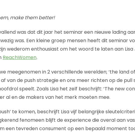
them, make them better!
allend was dat dit jaar het seminar een nieuwe lading a
wezig was. Een kleine groep mensen heeft dit seminar vo
zijn wederom enthousiast om het woord te laten aan Lisa
n
ReachWomen
.
we meegenomen in 2 verschillende werelden; ‘the land of
af van de push strategie en ons meer richten op de pull s
ofdrol speelt. Zoals Lisa het zelf beschrijft: ‘The new c
ijn er al en de makers van het merk moeten mee.
ush’ te komen, beschrijft Lisa vijf belangrijke sleutelcriter
ugkerend fenomeen blijft de experience die overal aan vast 
om een tevreden consument op een bepaald moment toc