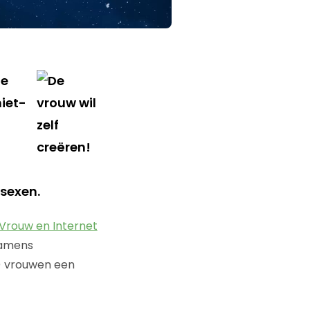
ze
iet-
sexen.
Vrouw en Internet
namens
) vrouwen een