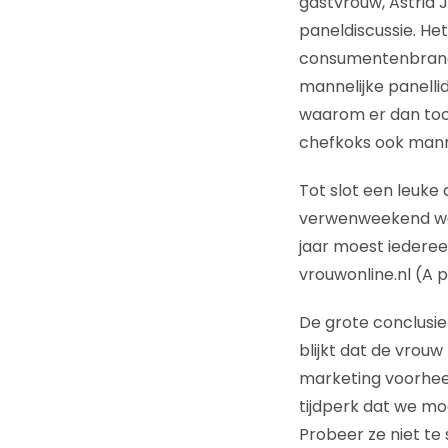
gastvrouw, Astrid 
paneldiscussie. He
consumentenbranche.
mannelijke panelli
waarom er dan toch 
chefkoks ook mannel
Tot slot een leuke
verwenweekend wer
jaar moest iedere
vrouwonline.nl (A pe
De grote conclusie
blijkt dat de vrouw
marketing voorheen
tijdperk dat we m
Probeer ze niet te