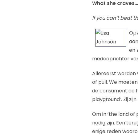
What she craves…
If you can’t beat 
Opv
aan
en 
medeoprichter va
Allereerst worden 
of pull. We moeten 
de consument de ho
playground’. Zij z
Om in ‘the land of p
nodig zijn. Een ter
enige reden waar