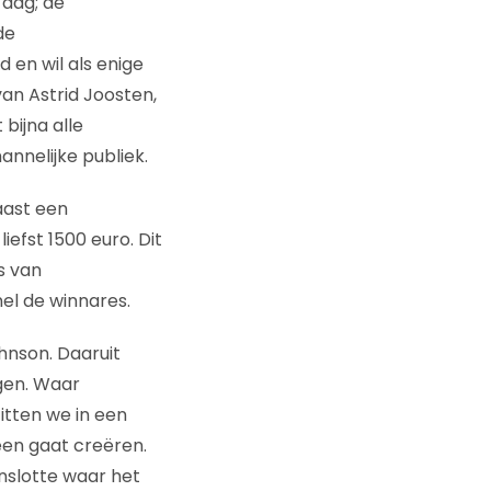
 dag; de
de
 en wil als enige
van Astrid Joosten,
bijna alle
annelijke publiek.
aast een
fst 1500 euro. Dit
s van
el de winnares.
hnson. Daaruit
ngen. Waar
itten we in een
en gaat creëren.
nslotte waar het