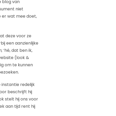
e blog van
nsument niet
je er wat mee doet,
dat deze voor ze
ij een aanzienlijke
‘hé, dat ben ik,
website (look &
dig om te kunnen
 bezoeken.
instantie redelijk
r beschrijft hij
k stelt hij ons voor
 aan tijd rent hij