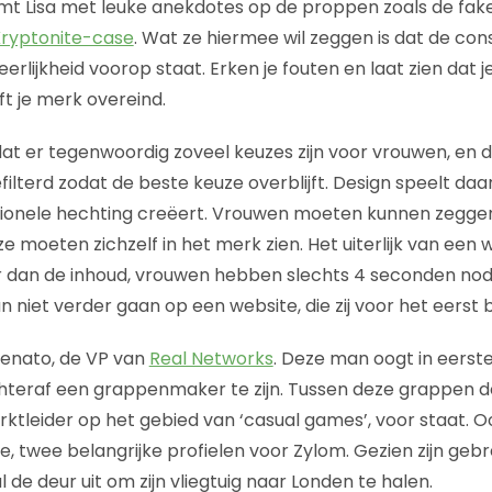
mt Lisa met leuke anekdotes op de proppen zoals de fak
ryptonite-case
. Wat ze hiermee wil zeggen is dat de co
 eerlijkheid voorop staat. Erken je fouten en laat zien dat 
ft je merk overeind.
dat er tegenwoordig zoveel keuzes zijn voor vrouwen, en 
terd zodat de beste keuze overblijft. Design speelt daarb
ionele hechting creëert. Vrouwen moeten kunnen zeggen; 
 ze moeten zichzelf in het merk zien. Het uiterlijk van een 
ker dan de inhoud, vrouwen hebben slechts 4 seconden no
n niet verder gaan op een website, die zij voor het eerst
enato, de VP van
Real Networks
. Deze man oogt in eerste 
chteraf een grappenmaker te zijn. Tussen deze grappen doo
rktleider op het gebied van ‘casual games’, voor staat. Oo
, twee belangrijke profielen voor Zylom. Gezien zijn gebrek
 de deur uit om zijn vliegtuig naar Londen te halen.