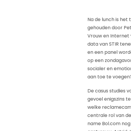
Na de lunch is het
gehouden door Pe
Vrouw en Internet 
data van STIR tene
en een panel worde
op een zondagavon
socialer en emotio
aan toe te voegen
De casus studies 
gevoel enigszins te
welke reclamecampa
centrale rol van de
name Bol.com nog 