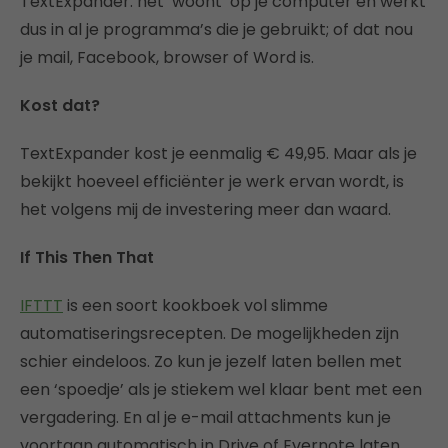
TextExpander: het ‘woont’ op je computer en werkt
dus in al je programma’s die je gebruikt; of dat nou
je mail, Facebook, browser of Word is.
Kost dat?
TextExpander kost je eenmalig € 49,95. Maar als je
bekijkt hoeveel efficiënter je werk ervan wordt, is
het volgens mij de investering meer dan waard.
If This Then That
IFTTT
is een soort kookboek vol slimme
automatiseringsrecepten. De mogelijkheden zijn
schier eindeloos. Zo kun je jezelf laten bellen met
een ‘spoedje’ als je stiekem wel klaar bent met een
vergadering. En al je e-mail attachments kun je
voortaan automatisch in Drive of Evernote laten