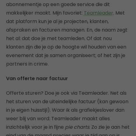
abonnementje op een goede service die dit
makkelijker maakt. Mijn favoriet:
Teamleader
. Met
dat platform kun je al je projecten, klanten,
afspraken en facturen managen. En, de naam zegt
het al: dat doe je met teamleden. Of dat nou
klanten zijn die je op de hoogte wil houden van een
evenement dat je samen organiseert; of het zijn je
partners in crime.
Van offerte naar factuur
Offerte sturen? Doe je ook via Teamleader. Net als
het sturen van de uiteindelijke factuur (kan gewoon
in je eigen huisstijl). Waar ik als grafiekjeslover dan
weer blij van word: Teamleader maakt alles
inzichtelijk voor je in fijne
pie charts
. Zo zie je aan het
eind van de maand precies waar je tijd aan op is