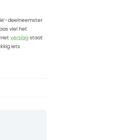
ile’-deelneemster
laas viel het
. Het
verslag
staat
kig iets