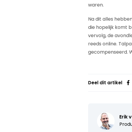
waren.
Na dit alles hebb
die hopelijk komt 
vervolg, de avondl
reeds online. Talp
gecompenseerd. W
Deel dit artikel
Erik 
Produ