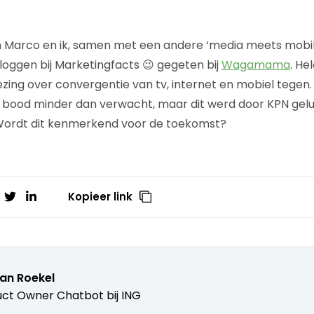
en Marco en ik, samen met een andere ‘media meets mob
bloggen bij Marketingfacts 😉 gegeten bij
Wagamama
. He
ezing over convergentie van tv, internet en mobiel tegen
a bood minder dan verwacht, maar dit werd door KPN geluk
ordt dit kenmerkend voor de toekomst?
Kopieer link
van Roekel
ct Owner Chatbot bij ING