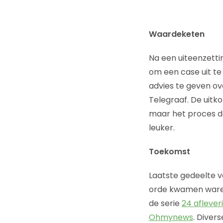
Waardeketen
Na een uiteenzetti
om een case uit te
advies te geven ov
Telegraaf. De uit
maar het proces da
leuker.
Toekomst
Laatste gedeelte va
orde kwamen ware
de serie
24 aflever
Ohmynews
. Diver