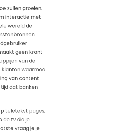
e zullen groeien.
m interactie met
ele wereld de
omstenbronnen
ndgebruiker
 maakt geen krant
appijen van de
un klanten waarmee
ling van content
 tijd dat banken
p teletekst pages,
 de tv die je
atste vraag je je