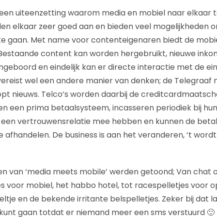
en uiteenzetting waarom media en mobiel naar elkaar to
len elkaar zeer goed aan en bieden veel mogelijkheden o
te gaan. Met name voor contenteigenaren biedt de mobi
 Bestaande content kan worden hergebruikt, nieuwe ink
eboord en eindelijk kan er directe interactie met de ei
vereist wel een andere manier van denken; de Telegraaf
pt nieuws. Telco’s worden daarbij de creditcardmaatsch
en een prima betaalsysteem, incasseren periodiek bij h
te een vertrouwensrelatie mee hebben en kunnen de beta
 je afhandelen. De business is aan het veranderen, ‘t wordt
en van ‘media meets mobile’ werden getoond; Van chat o
es voor mobiel, het habbo hotel, tot racespelletjes voor op
ltje en de bekende irritante belspelletjes. Zeker bij dat la
 kunt gaan totdat er niemand meer een sms verstuurd 🙂