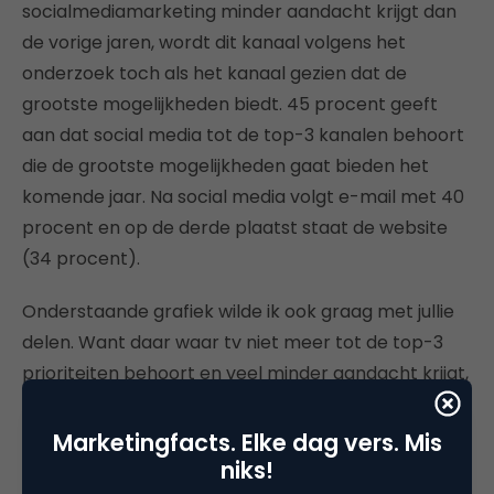
socialmediamarketing minder aandacht krijgt dan
de vorige jaren, wordt dit kanaal volgens het
onderzoek toch als het kanaal gezien dat de
grootste mogelijkheden biedt. 45 procent geeft
aan dat social media tot de top-3 kanalen behoort
die de grootste mogelijkheden gaat bieden het
komende jaar. Na social media volgt e-mail met 40
procent en op de derde plaatst staat de website
(34 procent).
Onderstaande grafiek wilde ik ook graag met jullie
delen. Want daar waar tv niet meer tot de top-3
prioriteiten behoort en veel minder aandacht krijgt,
is dit welk de plek waar de consument de meeste
tijd spendeert. Bij printmedia zien we duidelijk een
Marketingfacts. Elke dag vers. Mis
overschot: daar wordt veel minder tijd
niks!