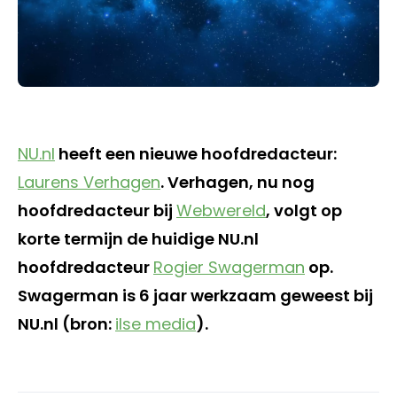
NU.nl
heeft een nieuwe hoofdredacteur:
Laurens Verhagen
. Verhagen, nu nog
hoofdredacteur bij
Webwereld
, volgt op
korte termijn de huidige NU.nl
hoofdredacteur
Rogier Swagerman
op.
Swagerman is 6 jaar werkzaam geweest bij
NU.nl (bron:
ilse media
).