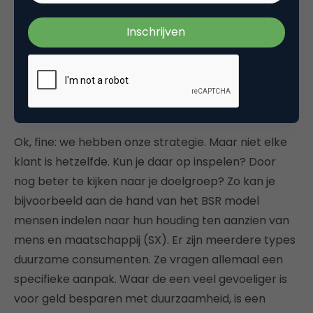
zijn een mooie voorbeelden van klein beginnen,
maar wel continu overal doorvoeren en daarmee
over tijd heen wel SX te integreren in hun hele
denken.
De ene klant is de andere niet
Ok, fine: we hebben onze strategie. Maar niet elke
klant is hetzelfde. Kun je daar op inspelen? Door
nog beter te kijken naar je doelgroep? Zo kan je
bijvoorbeeld aan de hand van het BSR model
mensen indelen naar hun houding ten aanzien van
mens en maatschappij (SX). Er zijn meerdere types
duurzame consumenten. Ze vragen allemaal een
specifieke aanpak. Waar de een veel gevoeliger is
voor geld besparen met duurzaamheid, is een