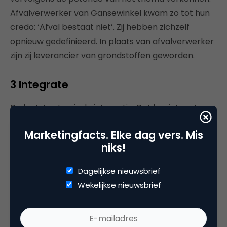
Afvalverwerker van Gansewinkel kwam zo tot hun
credo: ‘Afval bestaat niet’. Zij hebben zichzelf
opnieuw gedefinieerd. In plaats van afvalverwerker
zijn zij leverancier van grondstoffen geworden.
3 Integrate
De laatste stap is de integratie. Dat begint met een
goed verhaal wat dus past bij je eigen bezieling.
Marketingfacts. Elke dag vers. Mis
Daarvoor moet je keuzes maken. Je kunt niet alles
niks!
vertellen, doseer wat je vertelt en doe dit ook in
kleine stapjes. Want naast communiceren gaat het
Dagelijkse nieuwsbrief
ook om het waarmaken, anders komt de
Wekelijkse nieuwsbrief
geloofwaardigheid in het geding. Kleine stapjes
zorgen ervoor dat klanten het gaan zien, beleven,
geloven en het bij je vinden passen. Ikea en Zeeman