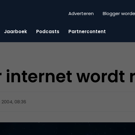
Adverteren
Blogger word
Jaarboek
Podcasts
Partnercontent
 internet wordt 
i 2004, 08:36