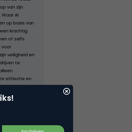
op van zijn
. Waar AI
en op basis van
 een krachtig
en of zelfs
I voor
n veiligheid en
rijven te
alleen
te ethische en
aan veilige
iks!
 AI-systemen die