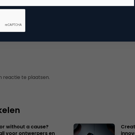
mmerce
uws
 reactie te plaatsen.
kelen
 or without a cause?
Creat
ll voor ontwerpers en
innov