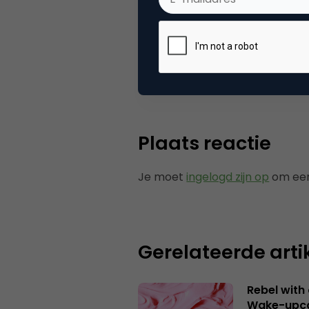
Categorie
Co
Tags
nie
Plaats reactie
Je moet
ingelogd zijn op
om een
Gerelateerde arti
Rebel with
Wake-upca