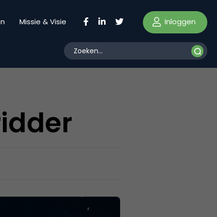
Inloggen
en
Missie & Visie
ridder