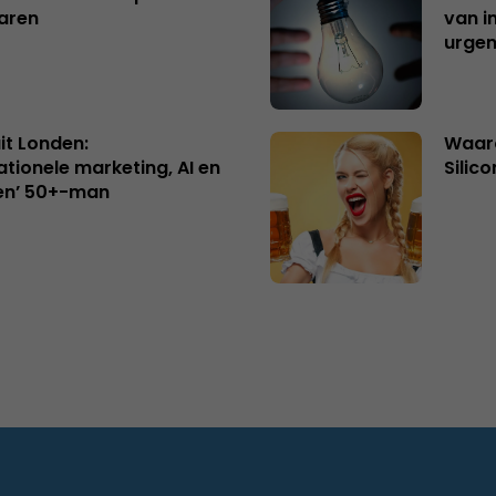
aren
van i
urgen
uit Londen:
Waaro
ationele marketing, AI en
Silico
en’ 50+-man