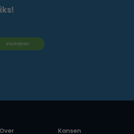
iks!
Over
Kansen