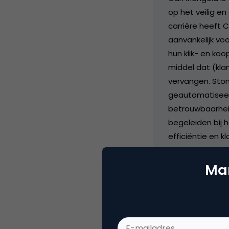
op het veilig en
carrière heeft 
aanvankelijk vo
hun klik- en ko
middel dat (kla
vervangen. Stond
geautomatiseerd
betrouwbaarheid
begeleiden bij 
efficiëntie en 
veiligheidsstand
praktijken, help
Mar
verantwoordelij
zowel de bedrij