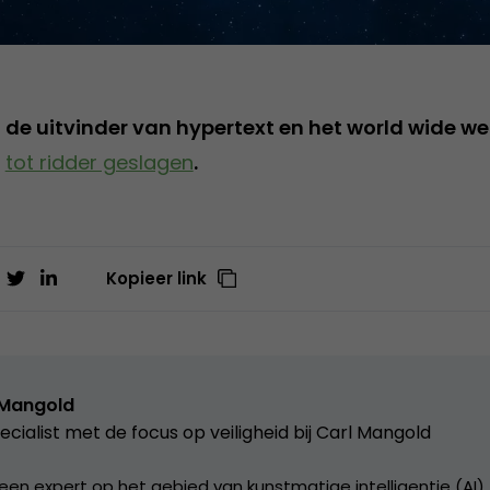
, de uitvinder van hypertext en het world wide w
h
tot ridder geslagen
.
Kopieer link
 Mangold
ecialist met de focus op veiligheid bij Carl Mangold
 een expert op het gebied van kunstmatige intelligentie (AI)