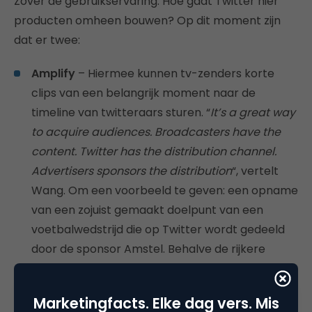
Zover de gebruikservaring. Hoe gaat Twitter hier
producten omheen bouwen? Op dit moment zijn
dat er twee:
Amplify
– Hiermee kunnen tv-zenders korte
clips van een belangrijk moment naar de
timeline van twitteraars sturen. “
It’s a great way
to acquire audiences. Broadcasters have the
content. Twitter has the distribution channel.
Advertisers sponsors the distribution
“, vertelt
Wang. Om een voorbeeld te geven: een opname
van een zojuist gemaakt doelpunt van een
voetbalwedstrijd die op Twitter wordt gedeeld
door de sponsor Amstel. Behalve de rijkere
gebruikservaring is het ook een aanjager om de
tv-zender in kwestie te gaan bekijken als de
Marketingfacts. Elke dag vers. Mis
gebruiker dat nog niet doet.