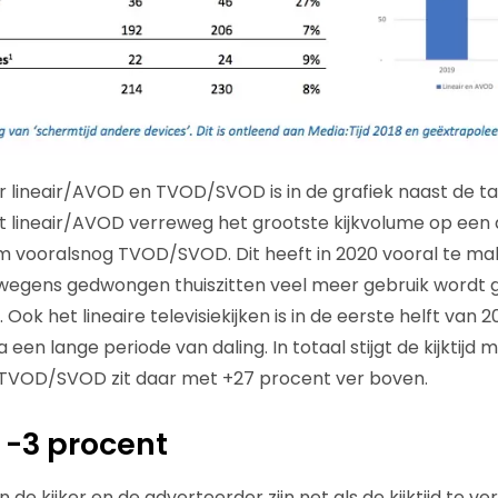
 lineair/AVOD en TVOD/SVOD is in de grafiek naast de t
dat lineair/AVOD verreweg het grootste kijkvolume op een 
 ‘m vooralsnog TVOD/SVOD. Dit heeft in 2020 vooral te m
n wegens gedwongen thuiszitten veel meer gebruik wordt
Ook het lineaire televisiekijken is in de eerste helft van 
een lange periode van daling. In totaal stijgt de kijktijd
. TVOD/SVOD zit daar met +27 procent ver boven.
 -3 procent
de kijker en de adverteerder zijn net als de kijktijd te v