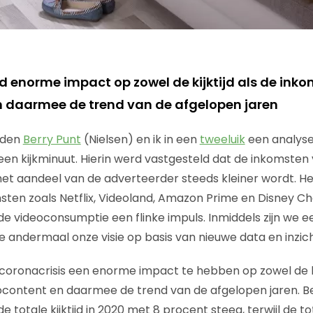
d enorme impact op zowel de kijktijd als de inko
 daarmee de trend van de afgelopen jaren
rden
Berry Punt
(Nielsen) en ik in een
tweeluik
een analyse
en kijkminuut. Hierin werd vastgesteld dat de inkomsten v
et aandeel van de adverteerder steeds kleiner wordt. H
sten zoals Netflix, Videoland, Amazon Prime en Disney C
e videoconsumptie een flinke impuls. Inmiddels zijn we e
 andermaal onze visie op basis van nieuwe data en inzic
e coronacrisis een enorme impact te hebben op zowel de ki
ocontent en daarmee de trend van de afgelopen jaren. Be
de totale kijktijd in 2020 met 8 procent steeg, terwijl de t