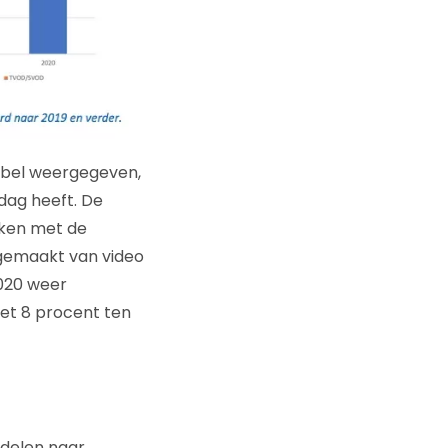
abel weergegeven,
dag heeft. De
aken met de
 gemaakt van video
2020 weer
 met 8 procent ten
erdelen naar