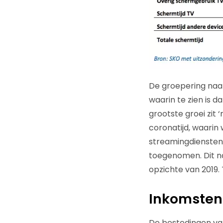
De groepering naar
waarin te zien is 
grootste groei zit
coronatijd, waari
streamingdiensten. 
toegenomen. Dit na 
opzichte van 2019
Inkomsten
De bestedingen van 