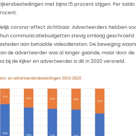
kijkersbestedingen met bijna 15 procent stijgen. Per saldo
rocent.
idelijk corona-effect zichtbaar. Adverteerders hebben vo
hun communicatiebudgetten stevig omlaag geschroefd. Teg
esteden aan betaalde videodiensten. De beweging waarin 
 van de adverteerder was al langer gaande, maar door 
 bij de kijker en adverteerder is dit in 2020 versneld.