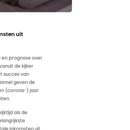
msten uit
 en prognose over
anuit de kijker
et succes van
hannel geven de
en (corona-) jaar
hten.
jktijd als de
langrijkste
otale inkomsten uit