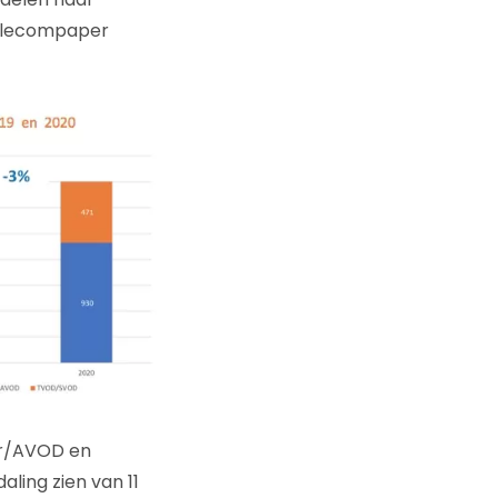
Telecompaper
air/AVOD en
ling zien van 11