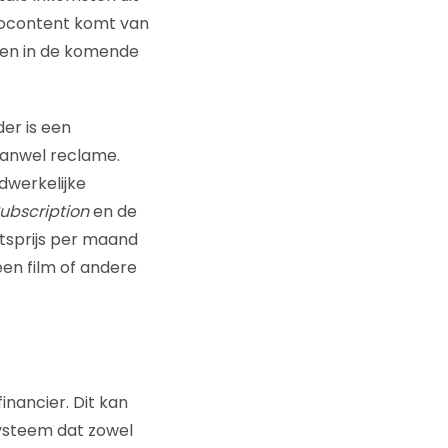
eocontent komt van
eren in de komende
er is een
danwel reclame.
dwerkelijke
ubscription
en de
sprijs per maand
een film of andere
nancier. Dit kan
systeem dat zowel