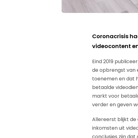
Coronacrisis ha
videocontent en
Eind 2019 publicee
de opbrengst van e
toenemen en dat h
betaalde videodien
markt voor betaald
verder en geven we
Allereerst blijkt d
inkomsten uit vide
conclusies zijn dat 