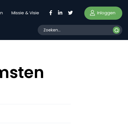
Inloggen
en
Missie & Visie
komsten