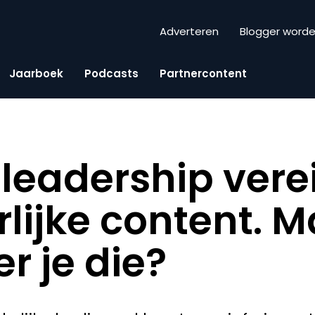
Adverteren
Blogger word
Jaarboek
Podcasts
Partnercontent
leadership vere
rlijke content. 
r je die?