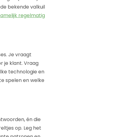
ede bekende valkuil
amelijk regelmatig
ses. Je vraagt
r je klant.
Vraag
elke technologie en
 te spelen en
welke
ntwoorden, én die
eltjes op. Leg het
vante patronen en