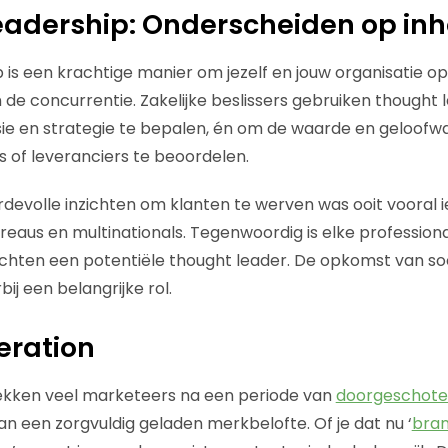
eadership: Onderscheiden op in
 is een krachtige manier om jezelf en jouw organisatie op
de concurrentie. Zakelijke beslissers gebruiken thought 
ie en strategie te bepalen, én om de waarde en geloofw
s of leveranciers te beoordelen.
devolle inzichten om klanten te werven was ooit vooral i
reaus en multinationals. Tegenwoordig is elke professio
ichten een potentiële thought leader. De opkomst van soc
bij een belangrijke rol.
eration
dekken veel marketeers na een periode van
doorgeschoten
n een zorgvuldig geladen merkbelofte. Of je dat nu ‘
bran