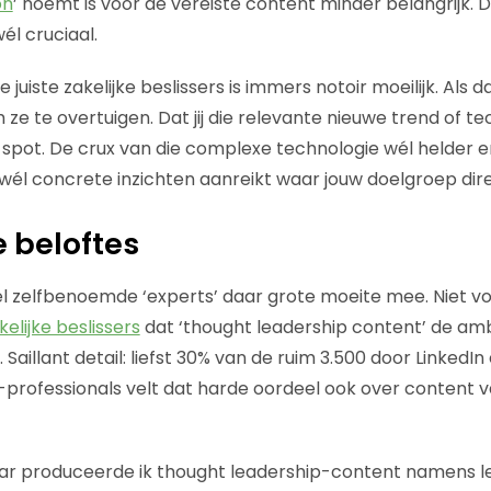
on
’ noemt is voor de vereiste content minder belangrijk. D
él cruciaal.
juiste zakelijke beslissers is immers notoir moeilijk. Als dat
 ze te overtuigen.
Dat jij die relevante nieuwe trend of te
spot. De crux van die complexe technologie wél helder e
ij wél concrete inzichten aanreikt waar jouw doelgroep dir
 beloftes
l zelfbenoemde ‘experts’ daar grote moeite mee.
Niet vo
kelijke beslissers
dat ‘thought leadership content’ de amb
 Saillant detail: liefst 30% van de ruim 3.500 door LinkedI
rofessionals velt dat harde oordeel ook over content v
aar produceerde ik thought leadership-content namens 