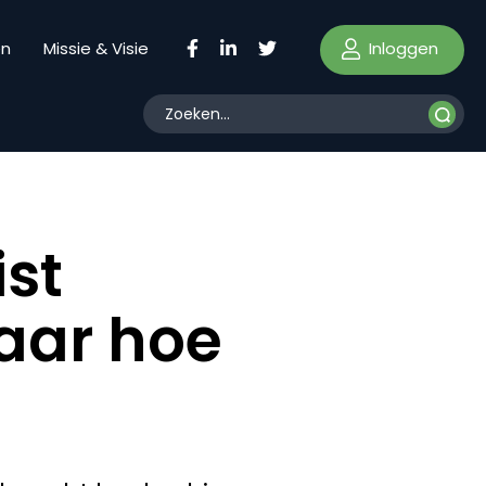
Inloggen
en
Missie & Visie
ist
Maar hoe