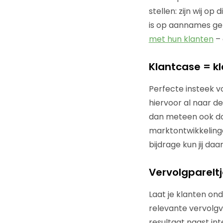
stellen: zijn wij o
is op aannames ge
met hun klanten
– 
Klantcase = k
Perfecte insteek v
hiervoor al naar de
dan meteen ook doo
marktontwikkelingen
bijdrage kun jij da
Vervolgparelt
Laat je klanten on
relevante vervolgv
resultaat naast in