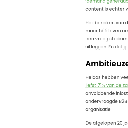
‘demand generati
content is echter w
Het bereiken van de 
maar héél even om
een vroeg stadium 
uitleggen. En dat j
Ambitieuze
Helaas hebben vee
liefst 71% van de za
onvoldoende inlost.
ondervraagde B2B-p
organisatie.
De afgelopen 20 j