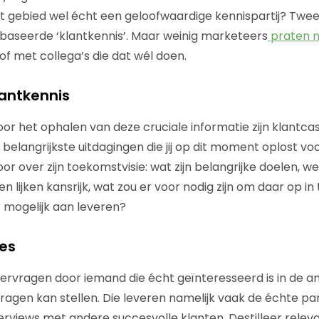
p dit gebied wel écht een geloofwaardige kennispartij? Twe
baseerde ‘klantkennis’. Maar weinig marketeers
praten n
of met collega’s die dat wél doen.
lantkennis
oor het ophalen van deze cruciale informatie zijn klantca
 belangrijkste uitdagingen die jij op dit moment oplost voo
r over zijn toekomstvisie: wat zijn belangrijke doelen, w
 lijken kansrijk, wat zou er voor nodig zijn om daar op in
ar mogelijk aan leveren?
jes
dervragen door iemand die écht geïnteresseerd is in de a
ragen kan stellen. Die leveren namelijk vaak de échte par
terviews met andere succesvolle klanten. Destilleer rele