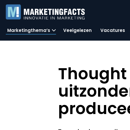
Marketingthema’s
Veelgelezen
Vacatures
Thought 
uitzonde
producee