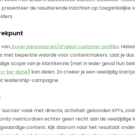
 presenteer de resulterende inzichten op toegankelijke wi
lders.
trekpunt
 van
buyer personas en/of ideal customer profiles
. Helaa
jes met beperkte waarde voor contentmakers. Laat je
dus
edige scope van je klantkennis (met in ieder geval hun bel
-to-be-done
) kan delen. Zo creëer je een veelzijdig start
ght leadership-campagne.
s
succes’ vaak met directe, activiteit gebonden KPI’s, zoa
anity metrics
doen echter geen recht aan de veelzijdige l
gwaardige content. Kijk daarom naar het resultaat onder