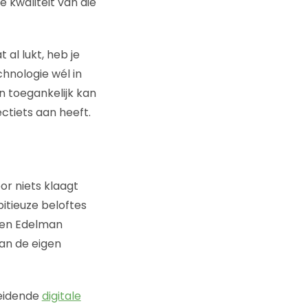
e kwaliteit van die
 al lukt, heb je
chnologie wél in
n toegankelijk kan
ectiets aan heeft.
or niets klaagt
itieuze beloftes
n en Edelman
an de eigen
leidende
digitale