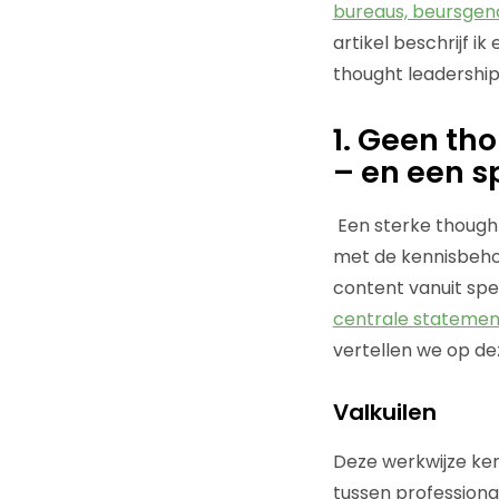
bureaus, beursgeno
artikel beschrijf i
thought leadership
1. Geen th
– en een s
Een sterke though
met de kennisbeho
content vanuit spe
centrale statemen
vertellen we op de
Valkuilen
Deze werkwijze kent
tussen professiona