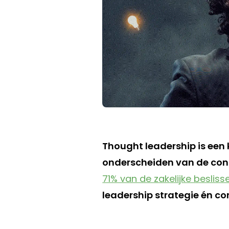
Thought leadership is een 
onderscheiden van de conc
71% van de zakelijke besliss
leadership strategie én co