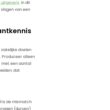
 uitgevers
. In dit
t slagen van een
antkennis
n
zakelijke doelen
. Produceer alleen
t met een aantal
heiden; dat
l is de mismatch
 vragen (durven)