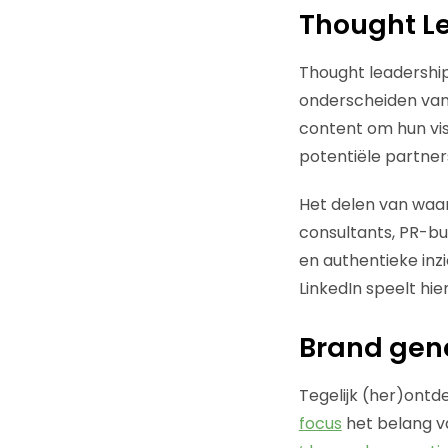
Thought L
Thought leadership
onderscheiden van 
content om hun vis
potentiële partner
Het delen van waar
consultants, PR-bu
en authentieke inz
LinkedIn speelt hier
Brand gen
Tegelijk (her)ont
focus
het belang va