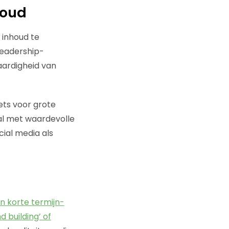
houd
 inhoud te
leadership-
aardigheid van
ets voor grote
nal met waardevolle
ial media als
 korte termijn-
d building’ of