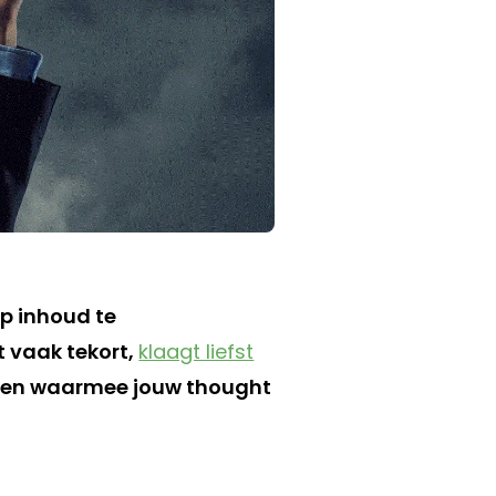
op inhoud te
t vaak tekort,
klaagt liefst
unten waarmee jouw thought