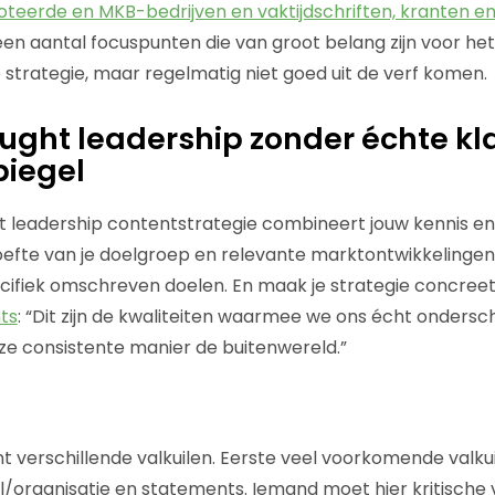
teerde en MKB-bedrijven en vaktijdschriften, kranten en
k een aantal focuspunten die van groot belang zijn voor he
 strategie, maar regelmatig niet goed uit de verf komen.
ought leadership zonder échte kl
piegel
t leadership contentstrategie combineert jouw kennis e
efte van je doelgroep en relevante marktontwikkelingen
cifiek omschreven doelen. En maak je strategie concree
ts
: “Dit zijn de kwaliteiten waarmee we ons écht ondersc
ze consistente manier de buitenwereld.”
 verschillende valkuilen.
Eerste veel voorkomende valkui
l/organisatie en statements. Iemand moet hier kritische