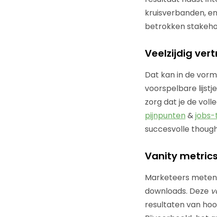
kruisverbanden, en
betrokken stakeho
Veelzijdig ver
Dat kan in de vorm
voorspelbare lijst
zorg dat je de voll
pijnpunten
&
jobs
succesvolle thou
Vanity metric
Marketeers meten ‘
downloads. Deze
v
resultaten van hoo