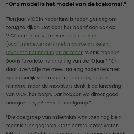
“Ons model is het model van de toekomst.”
Tien jaar VICE in Nederland is reden genoeg om
terug te kijken. Dat doet het bedrijf dan ook op
VICE.com in de vorm van
artikelen van
(oud-)medewerkers met mooiste artikelen,
favoriete herinneringen en meer
. Wat is eigenlijk
Boons favoriete herinnering van die 10 jaar? “Oh,
daar overval je me mee.” Na enig nadenken: “Het
zijn natuurlijk veel mooie momenten, en ook
mindere, maar de mooiste is denk ik de lancering
van VICE, het begin. Dat hebben we direct goed
neergezet,
spot on
in de doelgroep.”
“Die doelgroep van millennials was toen nog klein,
maar is flink gegroeid. Onze eerste lezers waren
influencers. Dat is nu een
buzzword
, maar bestond