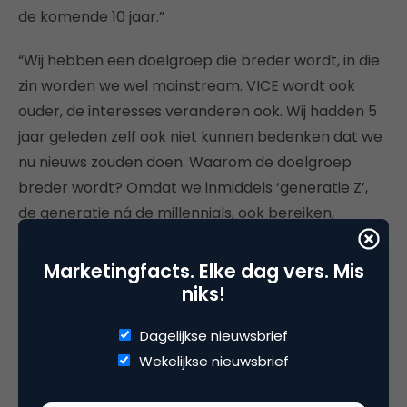
de komende 10 jaar.”
“Wij hebben een doelgroep die breder wordt, in die
zin worden we wel mainstream. VICE wordt ook
ouder, de interesses veranderen ook. Wij hadden 5
jaar geleden zelf ook niet kunnen bedenken dat we
nu nieuws zouden doen. Waarom de doelgroep
breder wordt? Omdat we inmiddels ‘generatie Z’,
de generatie ná de millennials, ook bereiken,
bijvoorbeeld met Noisey. En tegelijkertijd spreekt
VICE News juist ook een ouder publiek aan.”
Marketingfacts. Elke dag vers. Mis
niks!
Dat gebeurt allang niet meer alleen op de eigen
sites. “Het gaat om content, maar ook om
Dagelijkse nieuwsbrief
distributie. Wij hebben een ‘
channel agnostic
Wekelijkse nieuwsbrief
approach
’, waarbij wij onze doelgroepen volgen op