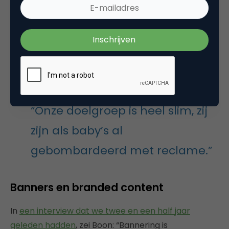
de platformen waarop zij media consumeren. Dat
kan op YouTube zijn, maar ook op Snapchat. Wij zijn
een van de eerste wereldwijde bedrijven die daar
media voor produceren. Wij maken voor die
platformen aparte contentproposities, dus
specifieke content die we daar ook ‘
monetizen
’.”
“Onze doelgroep is heel slim, zij
zijn als baby’s al
gebombardeerd met reclame.”
Banners en branded content
In
een interview dat we twee en een half jaar
geleden hadden
, zei Boon: “Bannering is