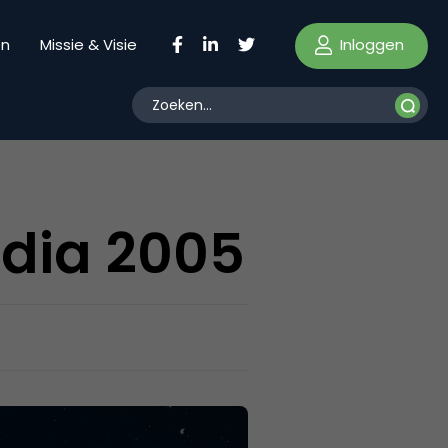
Inloggen
en
Missie & Visie
edia 2005