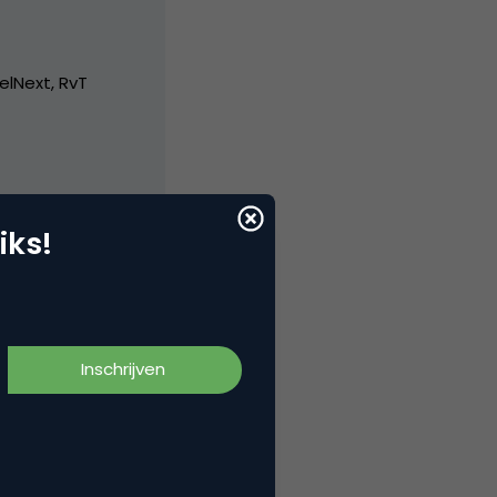
elNext, RvT
iks!