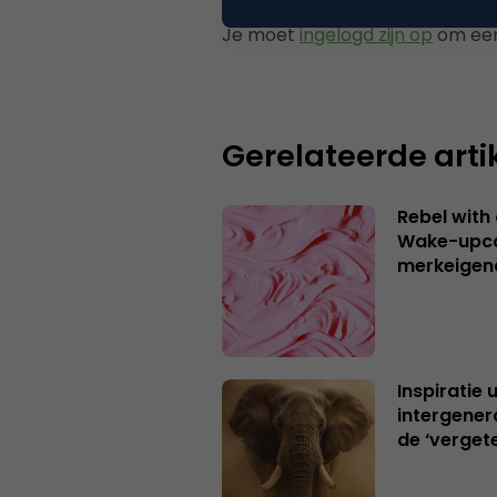
Je moet
ingelogd zijn op
om een
Gerelateerde arti
Rebel with
Wake-upca
merkeigen
Inspiratie 
intergener
de ‘verget