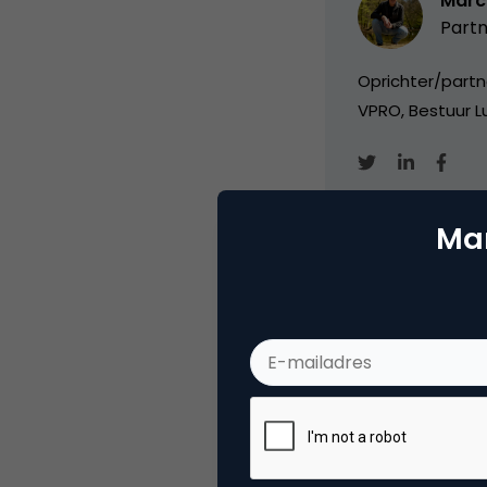
Marc
Partn
Oprichter/partn
VPRO, Bestuur Lu
Mar
Categorie
Co
Tags
ond
Plaats reactie