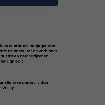
ieve sector als aanjager van
atie en ontsluiter en verbinder
ndustrieën belangrijker en
ter dan ooit
m Beieren anders is dan
n Valley