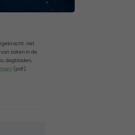
tgebracht. Het
 van zaken in de
io, dagbladen,
mmary
(pdf).