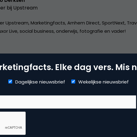
o Derksen
er bij
Upstream
er Upstream, Marketingfacts, Arnhem Direct, SportNext, Trav
xor Live, social business, onderwijs, fotografie en vader!
ketingfacts. Elke dag vers. Mis n
mmerce
Dagelijkse nieuwsbrief
Wekelijkse nieuwsbrief
erzoek