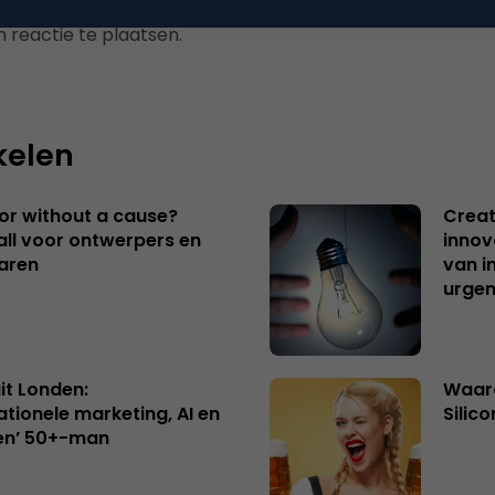
 reactie te plaatsen.
kelen
 or without a cause?
Creat
ll voor ontwerpers en
innov
aren
van i
urgen
uit Londen:
Waaro
ationele marketing, AI en
Silico
en’ 50+-man