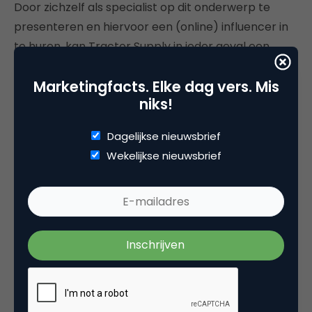
Door zichzelf als specialist op dit onderwerp te
presenteren en hiervoor een (online) influencer in
te huren, kan Tractor Supply in ieder geval een
groot deel van zijn beoogde doelgroep bereiken.
Marketingfacts. Elke dag vers. Mis
Aan het aantal views (van een paar duizend tot
niks!
enkele tienduizenden) op het YouTube-kanaal en
de bijgaande interactie blijkt ook dat die behoefte
Dagelijkse nieuwsbrief
er is. Kennis en storytelling helpen in dit geval
Wekelijkse nieuwsbrief
duidelijk om de producten die gebruikt worden bij
het uitvoeren van deze hobby, aan de man te
brengen!
Bron
: zie
hier
de volledige presentatie van Andrew.