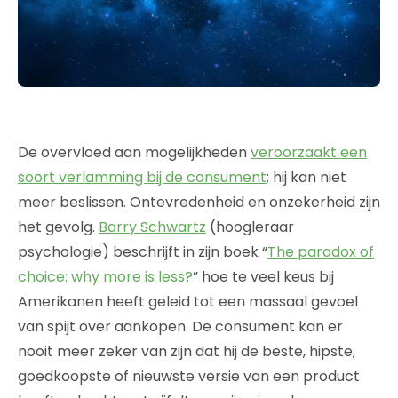
De overvloed aan mogelijkheden
veroorzaakt een
soort verlamming bij de consument
; hij kan niet
meer beslissen. Ontevredenheid en onzekerheid zijn
het gevolg.
Barry Schwartz
(hoogleraar
psychologie) beschrijft in zijn boek “
The paradox of
choice: why more is less?
” hoe te veel keus bij
Amerikanen heeft geleid tot een massaal gevoel
van spijt over aankopen. De consument kan er
nooit meer zeker van zijn dat hij de beste, hipste,
goedkoopste of nieuwste versie van een product