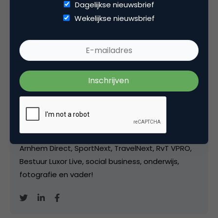
Dagelijkse nieuwsbrief
Wekelijkse nieuwsbrief
Deel dit artikel
Kopieer link
Marco Derksen
Partner bij
Upstream
Oprichter/partner Upstream, Marketingfacts,
Arnhem Direct, SportNext, TravelNext, RvT VPRO,
Bestuur Luxor Live, social business, onderwijs,
fotografie en vader!