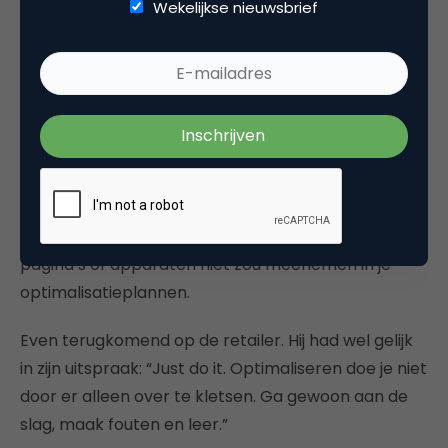
Wekelijkse nieuwsbrief
marketeer toch weer onthaast.
Optimaliseren vanuit een masterplan
Tot slot, vergeet niet om je Ease/Gain-matrix
periodiek te herberekenen. De wereld staat niet stil
en je website- en mobiele prestaties ook niet.
Wellicht worden andere pagina’s of apparaten
belangrijker in de loop van het jaar. Zonde als je die
pagina’s of apparaten niet zou meenemen in je
optimalisatieplannen.
Even terugkomend op de retailer. Hij had wel gelijk
in zijn uitspraak: “Just do it. Optimaliseren doe je niet
door er alleen over te kletsen. Ga gewoon aan de
slag, maak fouten en leer.”