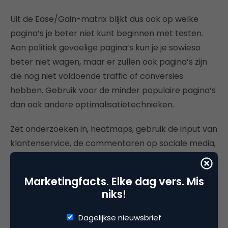
Uit de Ease/Gain-matrix blijkt dus ook op welke
pagina’s je beter niet kunt beginnen met testen.
Aan politiek gevoelige pagina’s kun je je sowieso
beter niet wagen, maar er zullen ook pagina’s zijn
die nog niet voldoende traffic of conversies
hebben. Gebruik voor de minder populaire pagina’s
dan ook andere optimalisatietechnieken.
Zet onderzoeken in, heatmaps, gebruik de input van
klantenservice, de commentaren op sociale media,
ratings en reviews. Voor de minder populaire
pagina’s ben je gewoon een growthhacker die via
Marketingfacts. Elke dag vers. Mis
slimme trucjes voor continue verbetering zorgt.
niks!
En zo heb je via de Ease/Gain-matrix heel snel je
Dagelijkse nieuwsbrief
optimalisatieplan in elkaar gestoken. Word je als