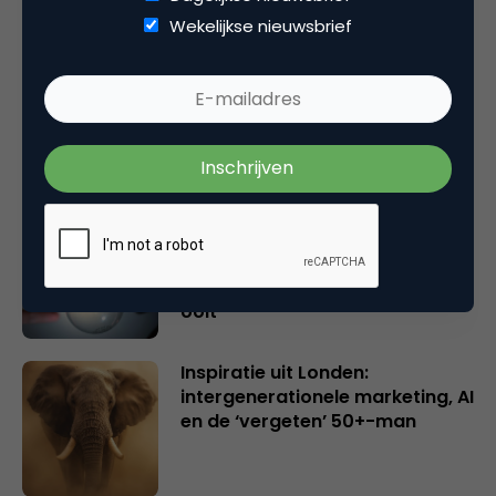
Wekelijkse nieuwsbrief
Rebel with or without a cause?
Wake-upcall voor ontwerpers
en merkeigenaren
Creatieve sector als aanjager
van innovatie en ontsluiter en
verbinder van industrieën
belangrijker en urgenter dan
ooit
Inspiratie uit Londen:
intergenerationele marketing, AI
en de ‘vergeten’ 50+-man