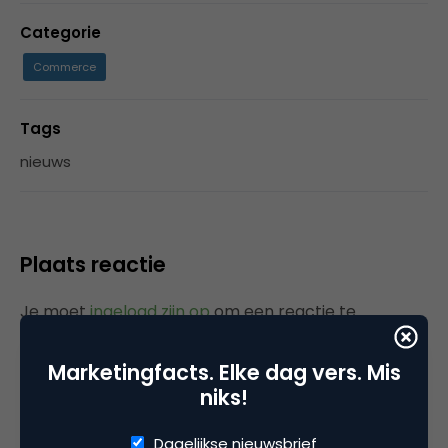
Categorie
Commerce
Tags
nieuws
Plaats reactie
Je moet
ingelogd zijn op
om een reactie te
plaatsen.
Marketingfacts. Elke dag vers. Mis
niks!
Gerelateerde artikelen
Dagelijkse nieuwsbrief