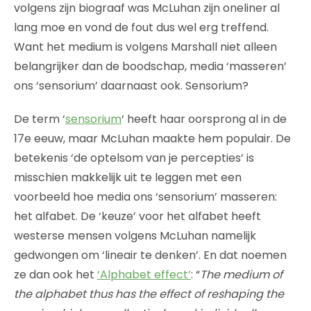
volgens zijn biograaf was McLuhan zijn oneliner al
lang moe en vond de fout dus wel erg treffend.
Want het medium is volgens Marshall niet alleen
belangrijker dan de boodschap, media ‘masseren’
ons ‘sensorium’ daarnaast ook. Sensorium?
De term ‘
sensorium
‘ heeft haar oorsprong al in de
17e eeuw, maar McLuhan maakte hem populair. De
betekenis ‘de optelsom van je percepties’ is
misschien makkelijk uit te leggen met een
voorbeeld hoe media ons ‘sensorium’ masseren:
het alfabet. De ‘keuze’ voor het alfabet heeft
westerse mensen volgens McLuhan namelijk
gedwongen om ‘lineair te denken’. En dat noemen
ze dan ook het
‘Alphabet effect’
: “
The medium of
the alphabet thus has the effect of reshaping the