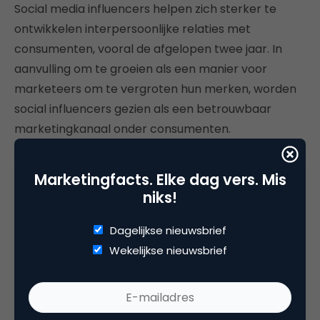
Social media influencers helpen zich sterker te
ontwikkelen interpersoonlijke relaties met
consumenten, vooral de afgelopen twee jaar. In
aanvulling om te groeien als een manier voor
marketeers om te vergroten hun merken, worden
social influencers gezien als een betrouwbaar
marketingkanaal onder consumenten.
Wees het merk waar consumenten willen kopen
Marketingfacts. Elke dag vers. Mis
niks!
Keuze, fragmentatie en toegang hebben in wezen
het speelveld voor alle merken geëgaliseerd.
Dagelijkse nieuwsbrief
Wanneer marketeers herhalen wat consumenten
Wekelijkse nieuwsbrief
zoeken in de merken die ze kopen, kunnen ze
betekenisvollere, langdurige relaties met hun
klanten. Belangrijkste aanbevelingen voor
marketeers.