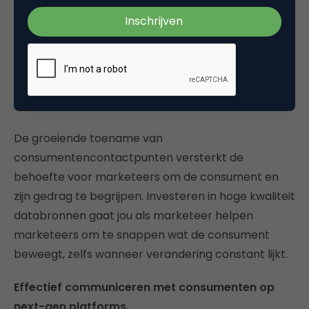
2. Het inrichten van futureproof
datastrategieën
Begrijp de consument de consument en leer hem
kennen
De groeiende toename van
consumentencontactpunten versterkt de
behoefte voor marketeers om de consument en
zijn gedrag te begrijpen. Investeren in hoge kwaliteit
databronnen gaat jou als marketeer helpen
marketeers om te snappen wat de consument
beweegt, zelfs wanneer verandering constant lijkt.
Effectief communiceren met consumenten op
next-gen platforms.