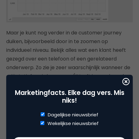
Maar je kunt nog verder in de customer journey
duiken, bijvoorbeeld door in te zoomen op
individueel niveau. Bekijk alles wat een klant heeft
gezegd over een telefoon of een gerelateerd
onderwerp. Zo zie je zeer waarschijnlijk wanneer de
oriëntatiefase is begonnen (“Heeft iemand goede
ervaringen met de Samsung Galaxy S?”), welke
Marketingfacts. Elke dag vers. Mis
andere opties zijn overwogen en wanneer iemand
niks!
zijn uiteindelijke aankoop toelicht. Dit kun je zien
door binnen de dataset alles van een bepaald
Dagelijkse nieuwsbrief
account te zoeken.
Wekelijkse nieuwsbrief
Doordat je bij stap 1 de branche gedefinieerd hebt,