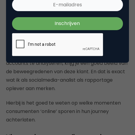
zie je direct alles wat er over een
branchegerelateerd onderwerp is gezegd zónder
dat je opnieuw moet nadenken welke woorden
diegene gebruikt moet hebben. Sterker nog: als
deze persoon alleen het woord “Ja” op een
relevante Facebookpagina heeft geplaatst, zie je
deze ook terug. Als je de tijd neemt een flink aantal
accounts te analyseren, krijg je een goed beeld van
de beweegredenen van deze klant. En dat is exact
wat ik als socialmedia-analist als rapportage
oplever aan merken.
Hierbij is het goed te weten op welke momenten
consumenten ‘online’ sporen in hun journey
achterlaten.