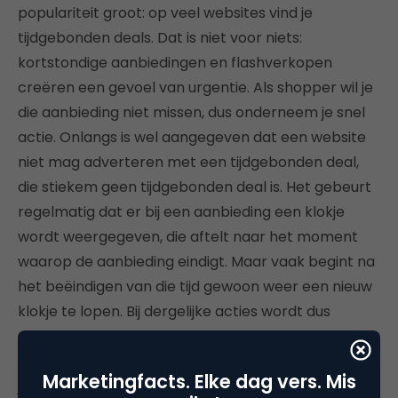
populariteit groot: op veel websites vind je
tijdgebonden deals. Dat is niet voor niets:
kortstondige aanbiedingen en flashverkopen
creëren een gevoel van urgentie. Als shopper wil je
die aanbieding niet missen, dus onderneem je snel
actie. Onlangs is wel aangegeven dat een website
niet mag adverteren met een tijdgebonden deal,
die stiekem geen tijdgebonden deal is. Het gebeurt
regelmatig dat er bij een aanbieding een klokje
wordt weergegeven, die aftelt naar het moment
waarop de aanbieding eindigt. Maar vaak begint na
het beëindigen van die tijd gewoon weer een nieuw
klokje te lopen. Bij dergelijke acties wordt dus
misbruik gemaakt van dat gevoel van urgentie die
bij de koper ontstaat. Wanneer deze trend op de
Marketingfacts. Elke dag vers. Mis
juiste manier wordt ingezet, is het echter voor een