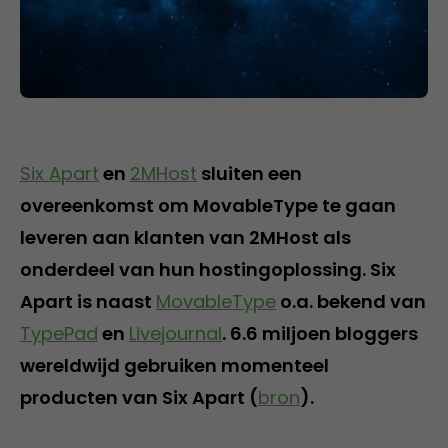
Six Apart
en
2MHost
sluiten een
overeenkomst om MovableType te gaan
leveren aan klanten van 2MHost als
onderdeel van hun hostingoplossing. Six
Apart is naast
MovableType
o.a. bekend van
TypePad
en
Livejournal
. 6.6 miljoen bloggers
wereldwijd gebruiken momenteel
producten van Six Apart (
bron
).