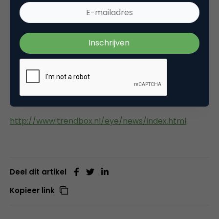
openingstijden, doordeweeks en in het weekend, op
prijs stellen. Ruimere openingstijden, bijvoorbeeld
eens per maand op zondag, lijkt voldoende te zijn
voor warenhuizen en kledingzaken. Verder lijkt er
nog maar een beperkte behoefte voor een 24-uurs
economie in Nederland.
Bron:
http://www.trendbox.nl/eye/news/index.html
Deel dit artikel
Kopieer link