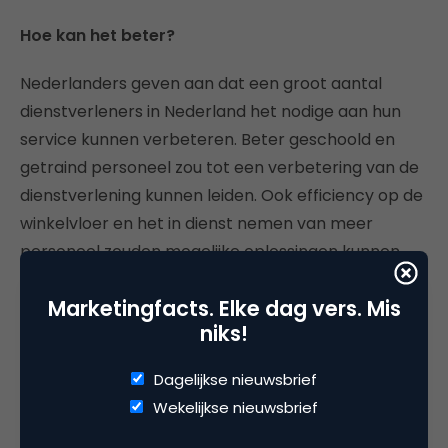
Hoe kan het beter?
Nederlanders geven aan dat een groot aantal
dienstverleners in Nederland het nodige aan hun
service kunnen verbeteren. Beter geschoold en
getraind personeel zou tot een verbetering van de
dienstverlening kunnen leiden. Ook efficiency op de
winkelvloer en het in dienst nemen van meer
personeel zouden mogelijke oplossingen kunnen
zijn. Daarnaast zou de oplossingsbereidheid bij het
Marketingfacts. Elke dag vers. Mis
behandelen van klachten gestimuleerd moeten
niks!
worden.
Dagelijkse nieuwsbrief
24-uurs economie
Wekelijkse nieuwsbrief
Tot slot is Nederlanders gevraagd of zij langere