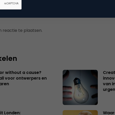
 reactie te plaatsen.
kelen
 or without a cause?
Creat
ll voor ontwerpers en
innov
aren
van i
urgen
uit Londen:
Waaro