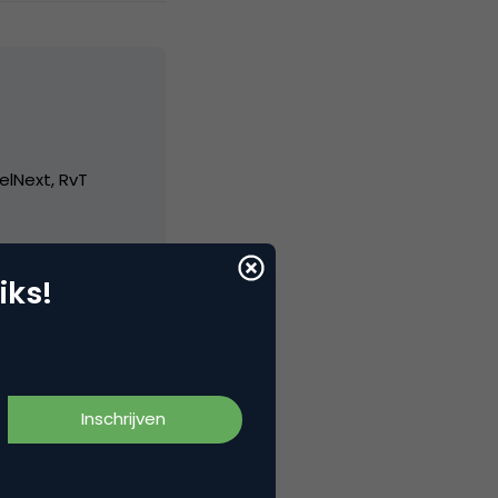
elNext, RvT
iks!