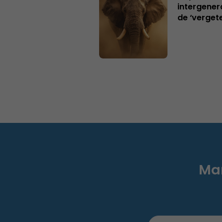
intergener
de ‘verget
Mar