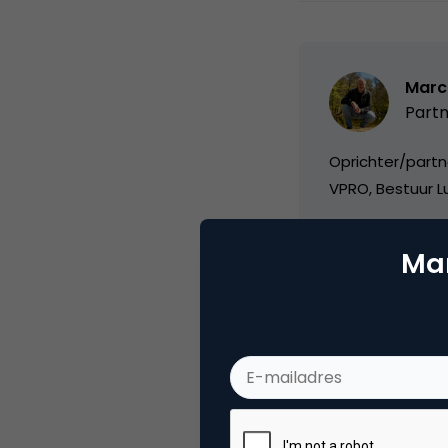
Marc
Partn
Oprichter/partn
VPRO, Bestuur Lu
Mar
Categorie
Co
Tags
nie