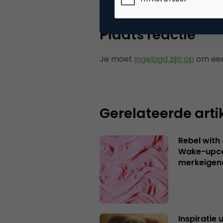
Plaats reactie
Je moet
ingelogd zijn op
om een
Gerelateerde arti
Rebel with
Wake-upca
merkeigen
Inspiratie 