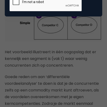
Het voorbeeld illustreert in één oogopslag dat er
kennelijk een segment is (vak 1) waar weinig
concurrenten zich op concentreren.
Goede reden om aan ‘differentiële
voordeelanalyse’ te doen is dat je de concurrentie
zelfs op een commodity markt kunt aftroeven, als
de voordelen overeenkomen met je eigen
kerncompetenties. Zodra je de markt eenmaal