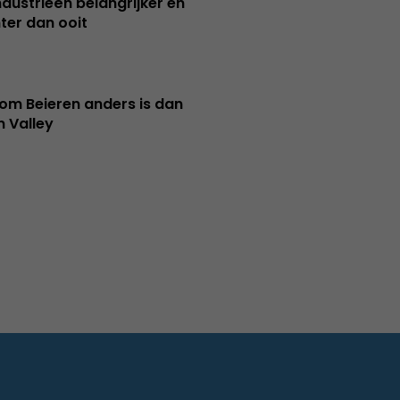
ndustrieën belangrijker en
ter dan ooit
m Beieren anders is dan
n Valley