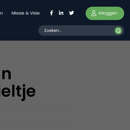
Inloggen
en
Missie & Visie
an
ltje