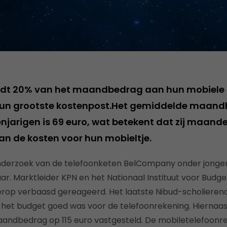
edt 20% van het maandbedrag aan hun mobiele t
 hun grootste kostenpost.Het gemiddelde maan
enjarigen is 69 euro, wat betekent dat zij maandel
an de kosten voor hun mobieltje.
 onderzoek van de telefoonketen BelCompany onder jonge
aar. Marktleider KPN en het Nationaal Instituut voor Budge
erop verbaasd gereageerd. Het laatste Nibud-scholieren
 het budget goed was voor de telefoonrekening. Hiernaast
andbedrag op 115 euro vastgesteld. De mobiletelefoonre