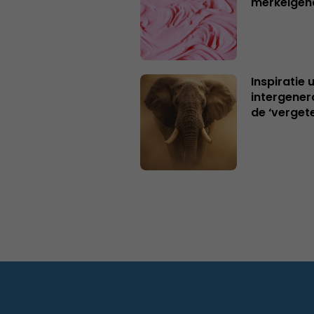
merkeigen
Inspiratie 
intergener
de ‘verget