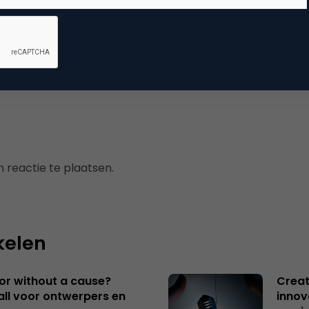
mmerce
erzoek
 reactie te plaatsen.
kelen
 or without a cause?
Creat
ll voor ontwerpers en
innov