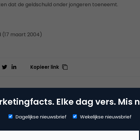
ken dat de geldschuld onder jongeren toeneemt.
 (17 maart 2004)
Kopieer link
ketingfacts. Elke dag vers. Mis n
til
ij
Reddion
Dagelijkse nieuwsbrief
Wekelijkse nieuwsbrief