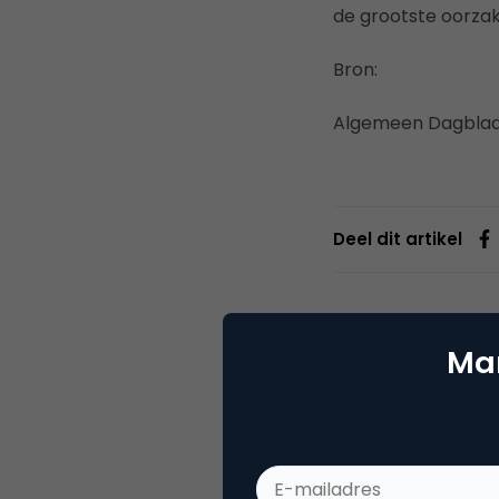
de grootste oorza
Bron:
Algemeen Dagblad
Deel dit artikel
Mar
Alex S
CEO b