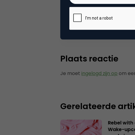
Categorie
Co
Tags
ond
Plaats reactie
Je moet
ingelogd zijn op
om een
Gerelateerde arti
Rebel with
Wake-upca