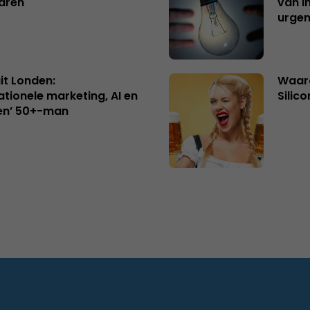
aren
van i
urgen
uit Londen:
Waaro
ationele marketing, AI en
Silico
en’ 50+-man