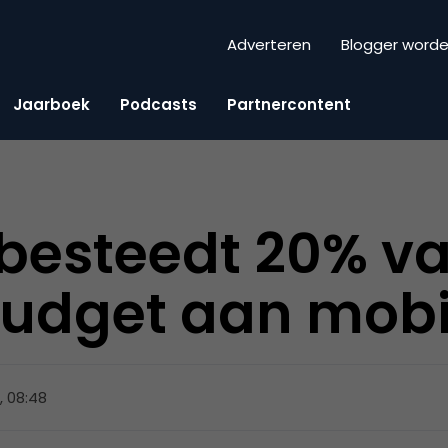
Adverteren
Blogger word
Jaarboek
Podcasts
Partnercontent
 besteedt 20% v
dget aan mobie
, 08:48