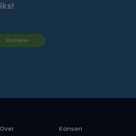
iks!
Over
Kansen