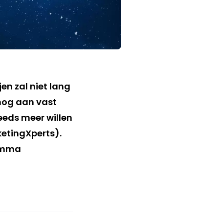
en zal niet lang
nog aan vast
eeds meer willen
etingXperts).
ramma