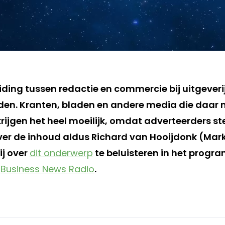
ding tussen redactie en commercie bij uitgeverij
en. Kranten, bladen en andere media die daar 
rijgen het heel moeilijk, omdat adverteerders st
er de inhoud aldus Richard van Hooijdonk (Mark
j over
dit onderwerp
te beluisteren in het prog
n
Business News Radio
.