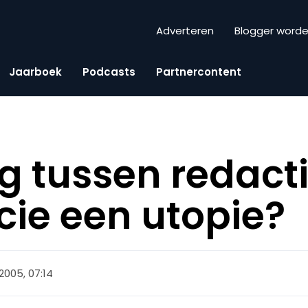
Adverteren
Blogger word
Jaarboek
Podcasts
Partnercontent
g tussen redact
ie een utopie?
 2005, 07:14