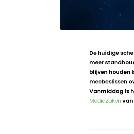
De huidige schei
meer standhoud
blijven houden k
meebeslissen ov
Vanmiddag is hi
Mediazaken
va