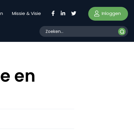
Inloggen
en
Missie & Visie
ie en