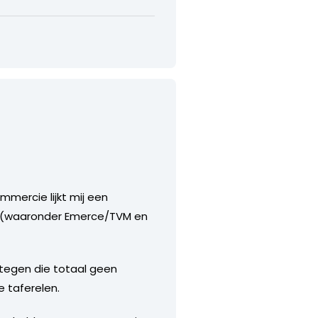
ercie lijkt mij een
els (waaronder Emerce/TVM en
 tegen die totaal geen
e taferelen.