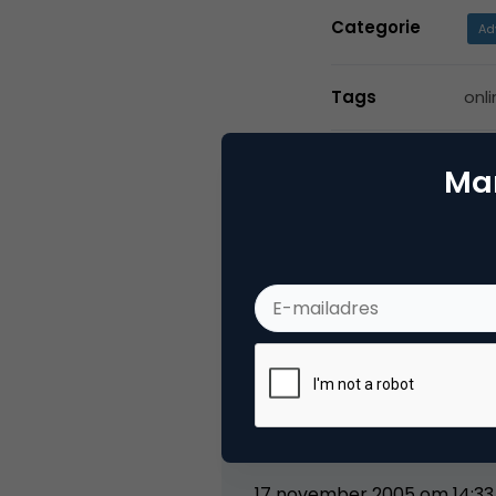
Categorie
Ad
Tags
onli
Mar
2 Reacties
jeroenmirck
Al veel positiefs gehoord ove
stickie!
17 november 2005 om 14:33