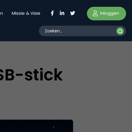
Inloggen
en
Missie & Visie
SB-stick