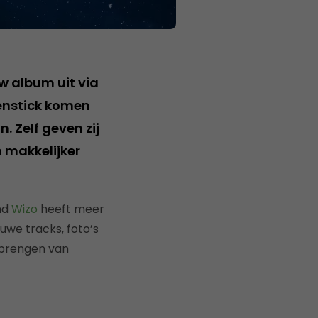
w album uit via
enstick komen
. Zelf geven zij
 makkelijker
nd
Wizo
heeft meer
uwe tracks, foto’s
tbrengen van