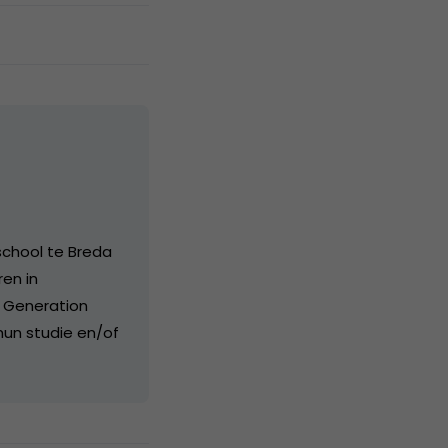
school te Breda
ren in
n Generation
hun studie en/of