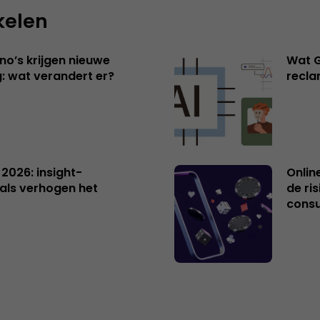
kelen
no’s krijgen nieuwe
Wat G
: wat verandert er?
recl
 2026: insight-
Onlin
als verhogen het
de ri
cons