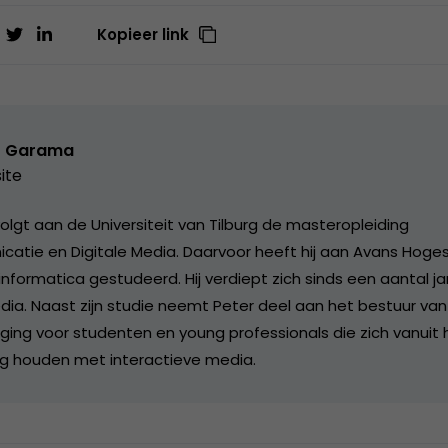
Kopieer link
r Garama
ite
lgt aan de Universiteit van Tilburg de masteropleiding
catie en Digitale Media. Daarvoor heeft hij aan Avans Hoge
informatica gestudeerd. Hij verdiept zich sinds een aantal ja
dia. Naast zijn studie neemt Peter deel aan het bestuur va
iging voor studenten en young professionals die zich vanuit 
ig houden met interactieve media.