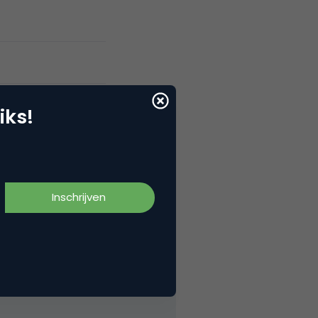
iks!
ekkast, geen lullig usb-