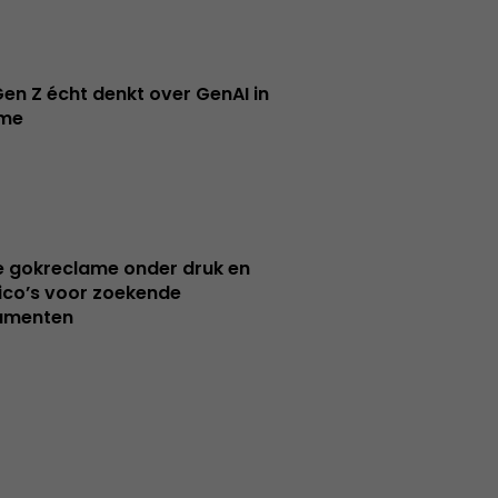
en Z écht denkt over GenAI in
ame
e gokreclame onder druk en
sico’s voor zoekende
umenten