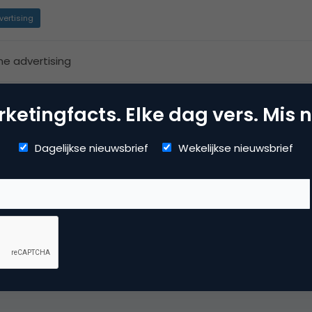
vertising
ne advertising
ketingfacts. Elke dag vers. Mis n
Dagelijkse nieuwsbrief
Wekelijkse nieuwsbrief
r de Barenaked Ladies, maar ik wil gewoon een cd in mijn muzi