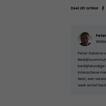
Deel dit artikel
Pete
Webs
Peter Garama vo
Bedrijfscommuni
bedrijfskundige 
interactieve me
Next, een veren
werk actief bez