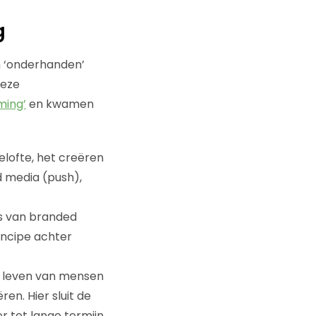
g
n ‘onderhanden’
deze
ming’
en kwamen
elofte, het creëren
d media (push),
ess van branded
incipe achter
et leven van mensen
en. Hier sluit de
r tot lange termijn