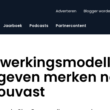
Adverteren
Blogger word
Jaarboek
Podcasts
Partnercontent
werkingsmodell
 geven merken 
ouvast