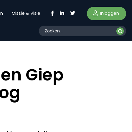
Inloggen
en
Missie & Visie
en Giep
nog