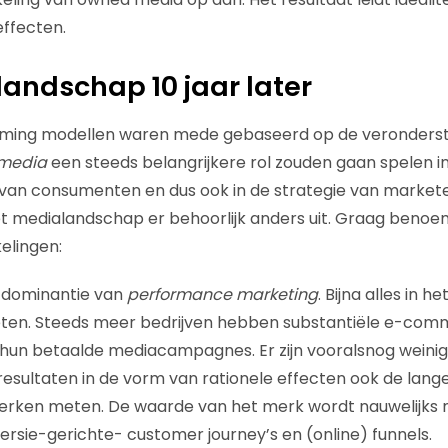
ffecten.
andschap 10 jaar later
ing modellen waren mede gebaseerd op de veronderste
media
een steeds belangrijkere rol zouden gaan spelen i
an consumenten en dus ook in de strategie van marketee
 het medialandschap er behoorlijk anders uit. Graag benoe
elingen:
 dominantie van
performance marketing
. Bijna alles in h
eten. Steeds meer bedrijven hebben substantiële e-comm
hun betaalde mediacampagnes. Er zijn vooralsnog weinig
resultaten in de vorm van rationele effecten ook de lange 
erken meten. De waarde van het merk wordt nauwelijks
ersie-gerichte- customer journey’s en (online) funnels.