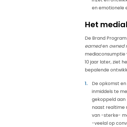
en emotionele e
Het medial
De Brand Programm
earned
en
owned 
mediaconsumptie v
10 jaar later, ziet
bepalende ontwikk
De opkomst en
inmiddels te m
gekoppeld aan 
naast realtime 
van -sterke- m
-veelal op conv