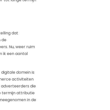
lling dat
n de
rs. Nu, weer ruim
m ik een aantal
et digitale domein is
erce activiteiten
 adverteerders die
termijn attributie
 meegenomen in de