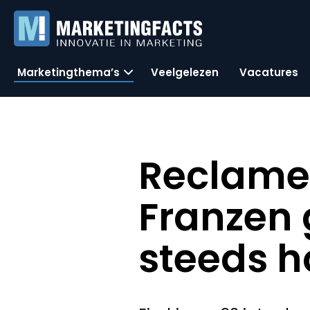
Marketingthema’s
Veelgelezen
Vacatures
Reclame
Franzen
steeds h