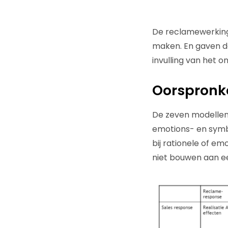
De reclamewerkings
maken. En gaven da
invulling van het o
Oorspronke
De zeven modellen h
emotions- en symbo
bij rationele of em
niet bouwen aan e