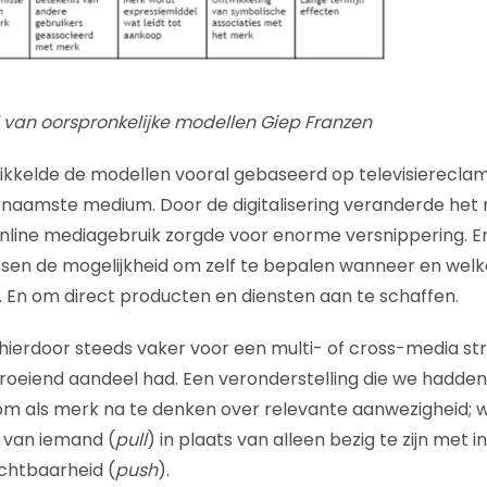
l van oorspronkelijke modellen Giep Franzen
kkelde de modellen vooral gebaseerd op televisiereclame, 
rnaamste medium. Door de digitalisering veranderde he
online mediagebruik zorgde voor enorme versnippering. 
nsen de mogelijkheid om zelf te bepalen wanneer en wel
 En om direct producten en diensten aan te schaffen.
ierdoor steeds vaker voor een multi- of cross-media str
roeiend aandeel had. Een veronderstelling die we hadden
om als merk na te denken over relevante aanwezigheid; we
n van iemand (
pull
) in plaats van alleen bezig te zijn met
chtbaarheid (
push
).