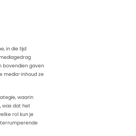
in die tijd
t mediagedrag
En bovendien gaven
ke media-inhoud ze
ategie, waarin
, was dat het
lke rol kun je
 interrumperende