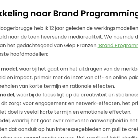
kkeling naar Brand Programmin
ogerbrugge heb ik 12 jaar geleden de werkingsmodelle
ld naar de toen heersende mediarealiteit. We noemde 
van het gedachtegoed van Giep Franzen
‘Brand Program
aste hoofdmodellen:
 model
, waarbij het gaat om het uitdragen van de merkb
id en impact, primair met de inzet van off- en online pai
behalen van korte termijn en rationale effecten.
 model
, waarbij de focus ligt op de creativiteit en stickin
 dit zorgt voor engagement en netwerk-effecten, het pr
et doel is veelal korte termijn en emotionele effecten.
odel
, waarbij het gaat over relevante aanwezigheid in h
den dat aansluit op hun interessegebieden om pull te creër
eling van owned media op aan. Het resultaat leidt idealite