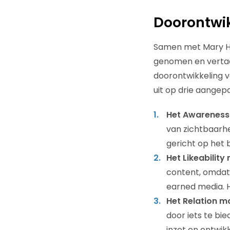
Doorontwi
Samen met Mary Ho
genomen en vertaa
doorontwikkeling 
uit op drie aangep
Het Awareness
van zichtbaarhe
gericht op het 
Het Likeability
content, omdat
earned media. H
Het Relation m
door iets te bie
inzet en ontwikk