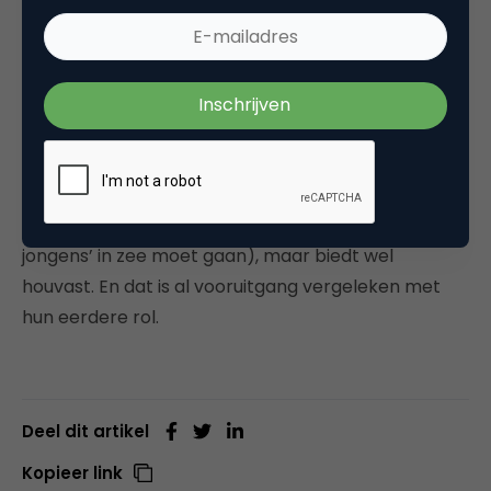
mijn businessclub of bij bevriende ondernemers en
dan luister ik naar hun mening en advies. Dankzij
deze campagne weet ik dat KVK ook heel wat
antwoorden biedt. Maar het ontbreekt daar wel
aan maatwerk, het zijn vooral algemene artikelen
voor algemene situaties. Want het merk KVK is
(nog) geen coach voor ondernemers (zo krijg je
geen pasklaar antwoord op de vraag of je met ‘die
jongens’ in zee moet gaan), maar biedt wel
houvast. En dat is al vooruitgang vergeleken met
hun eerdere rol.
Deel dit artikel
Kopieer link