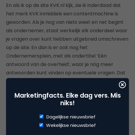
En als ik op de site KVK.nl kijk, zie ik inderdaad dat
het merk KVK inmiddels een contentmachine is
geworden. Als je nog van niets weet en net begint
als ondernemer, staat werkelijk elk onderdeel waar
je vragen over kunt hebben uitgebreid omschreven
op de site. En dan is er ook nog het
Ondernemersplein, met als ondertitel ‘Eén
antwoord van de overheid’, waar je nóg meer
antwoorden kunt vinden op eventuele vragen. Dat
past inderdaad wel bij de piekerende ondernemer
in de commercial.
Marketingfacts. Elke dag vers. Mis
niks!
De vragen die de ondernemer in de campagne
zichzelf stelt, zijn heel herkenbaar. Elke
Dagelijkse nieuwsbrief
ondernemer worstelt af en toe met dergelijke
Wekelijkse nieuwsbrief
vragen. In mijn geval gooi ik die dan in de groep bij