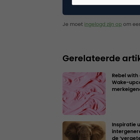
Plaats reactie
Je moet
ingelogd zijn op
om een
Gerelateerde arti
Rebel with
Wake-upca
merkeigen
Inspiratie 
intergener
de ‘verget