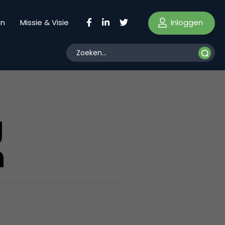
Inloggen
en
Missie & Visie
g
n