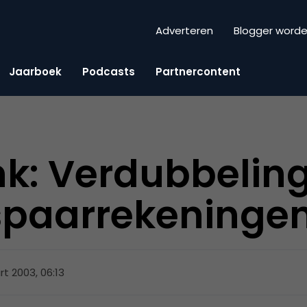
Adverteren
Blogger word
Jaarboek
Podcasts
Partnercontent
k: Verdubbelin
spaarrekeninge
rt 2003, 06:13