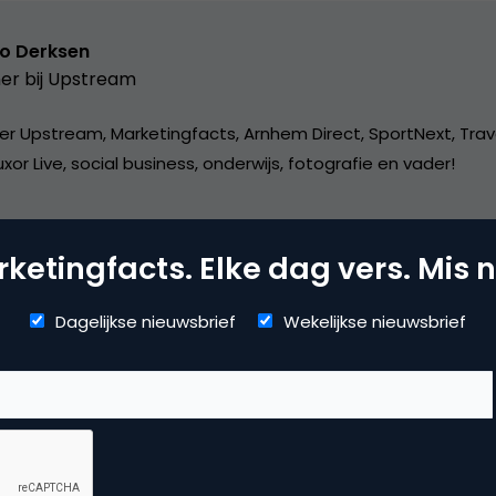
o Derksen
er bij
Upstream
er Upstream, Marketingfacts, Arnhem Direct, SportNext, Trav
xor Live, social business, onderwijs, fotografie en vader!
ketingfacts. Elke dag vers. Mis n
Dagelijkse nieuwsbrief
Wekelijkse nieuwsbrief
mmerce
erzoek