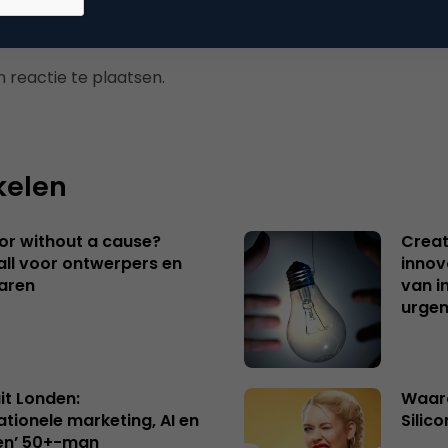
 reactie te plaatsen.
kelen
 or without a cause?
Creat
ll voor ontwerpers en
innov
aren
van i
urgen
uit Londen:
Waaro
ationele marketing, AI en
Silico
en’ 50+-man