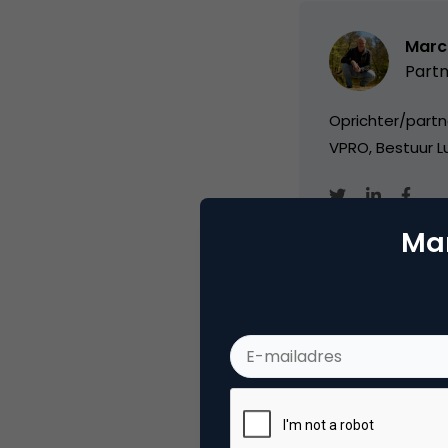
Marc
Partn
Oprichter/partn
VPRO, Bestuur Lu
Mar
Categorie
Co
Tags
ond