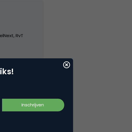
elNext, RvT
iks!