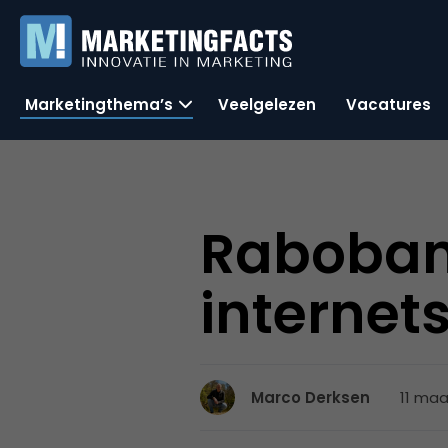
Marketingthema’s
Veelgelezen
Vacatures
Raboban
internet
11 maa
Marco Derksen