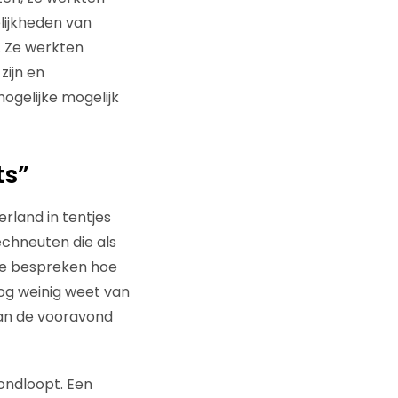
lijkheden van
. Ze werkten
zijn en
ogelijke mogelijk
ts”
erland in tentjes
echneuten die als
die bespreken hoe
og weinig weet van
an de vooravond
rondloopt. Een