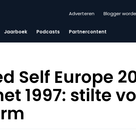
Adverteren
Blogger word
Jaarboek
Podcasts
Partnercontent
d Self Europe 20
net 1997: stilte v
orm