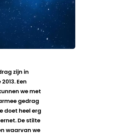
rag zijn in
 2013. Een
 kunnen we met
aarmee gedrag
e doet heel erg
rnet. De stilte
gen waarvan we