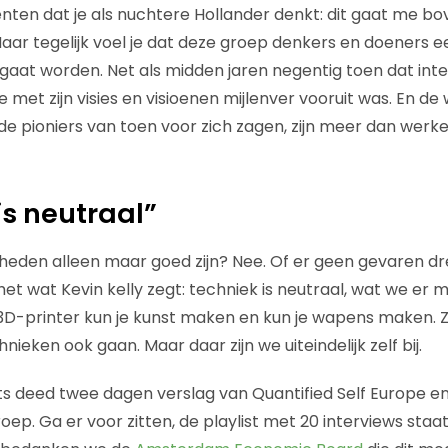
ten dat je als nuchtere Hollander denkt: dit gaat me bove
Maar tegelijk voel je dat deze groep denkers en doeners e
 gaat worden. Net als midden jaren negentig toen dat inte
met zijn visies en visioenen mijlenver vooruit was. En de
de pioniers van toen voor zich zagen, zijn meer dan werk
is neutraal”
heden alleen maar goed zijn? Nee. Of er geen gevaren dre
s het wat Kevin kelly zegt: techniek is neutraal, wat we e
D-printer kun je kunst maken en kun je wapens maken. Z
ieken ook gaan. Maar daar zijn we uiteindelijk zelf bij.
s deed twee dagen verslag van Quantified Self Europe e
oep. Ga er voor zitten, de playlist met 20 interviews sta