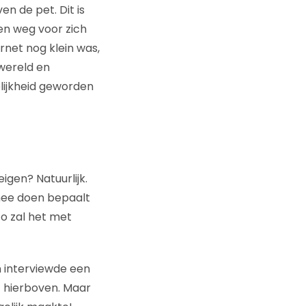
n de pet. Dit is
en weg voor zich
rnet nog klein was,
 wereld en
elijkheid geworden
igen? Natuurlijk.
r mee doen bepaalt
o zal het met
n interviewde een
at hierboven. Maar