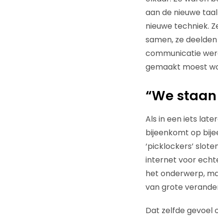
aan de nieuwe taa
nieuwe techniek. 
samen, ze deelden 
communicatie werel
gemaakt moest wo
“We staan 
Als in een iets lat
bijeenkomt op bij
‘picklockers’ slot
internet voor echt
het onderwerp, ma
van grote verande
Dat zelfde gevoel 