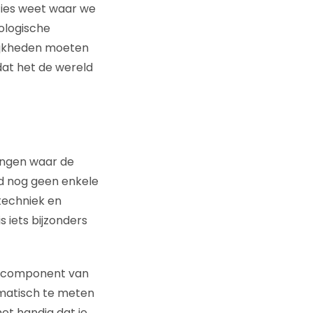
cies weet waar we
ologische
ijkheden moeten
at het de wereld
lingen waar de
eld nog geen enkele
 techniek en
s iets bijzonders
en component van
omatisch te meten
et handig dat je