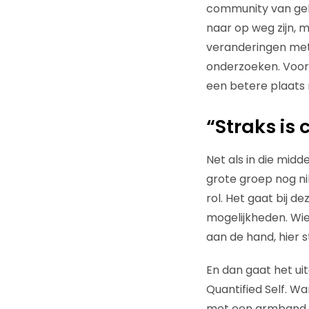
community van geli
naar op weg zijn, 
veranderingen met
onderzoeken. Voor
een betere plaats
“Straks is
Net als in die mid
grote groep nog nik
rol. Het gaat bij 
mogelijkheden. Wie 
aan de hand, hier s
En dan gaat het ui
Quantified Self. W
met een armband of