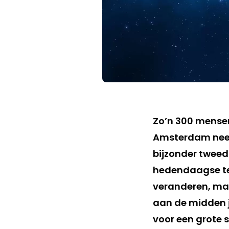
Zo’n 300 mensen 
Amsterdam neerg
bijzonder twee
hedendaagse te
veranderen, maa
aan de midden j
voor een grote 