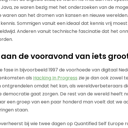
l Java, ze waren bezig met het onderzoeken van de moge
Ze waren aan het dromen van kansen en nieuwe werelden
kennis. Sommigen vanuit een ideaal dat kennis vrij moest 
dwijd. Anderen vanuit technische fascinatie dat het onm
rden.
aan de vooravond van iets groo
ere fase in bijvoorbeeld 1997 de voorhoede van digitaal Ned
eenkomsten als
Hacking In Progress
zie je dan ook zowel t
en ontgrendelen omdat het kan, als wereldverbeteraars 
e democratie gaat zorgen. De rest van de wereld heeft n
ar een groep van een paar honderd man voelt dat we a
ringen staan.
overheerst bij wie twee dagen op Quantified Self Europe 