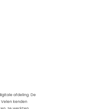
gitale afdeling. De
. Velen kenden
ten, ze werkten