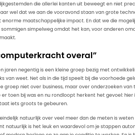
jkgestemden die allerlei kanten uit beweegt en niet pre
maar wel dat we aan de vooravond staan van grote techn
 enorme maatschappelijke impact. En dat we die mogel
 sommigen simpelweg omdat het kan, voor anderen omd
 maakt.
 computerkracht overal”
den jaren negentig is een kleine groep bezig met ontwikke
s van weet. Net als in die tijd speelt bij die voorhoede g
deze groep niet over business, maar over onderzoeken van
er toen bij was en nu rondloopt herkent het gevoel: hier i
taat iets groots te gebeuren.
teindelijk natuurlijk over veel meer dan de meten is wet
ant natuurlijk is het leuk en waardevol om je stappen aut
 modern horloge en zo aan je conditie te werken. En is h