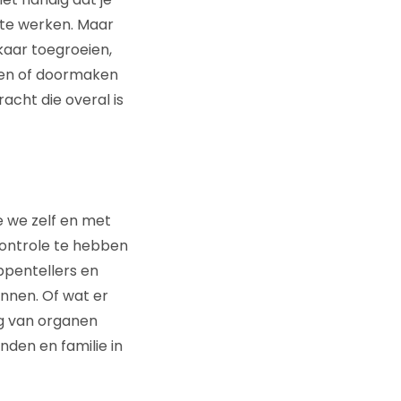
 te werken. Maar
kaar toegroeien,
doen of doormaken
acht die overal is
 we zelf en met
controle te hebben
appentellers en
nnen. Of wat er
ing van organen
nden en familie in