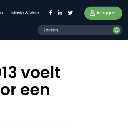
Inloggen
en
Missie & Visie
13 voelt
oor een