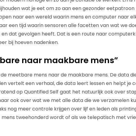
bijhouden wat je eet om zo aan een gezonder eetpatroon
tappen naar een wereld waarin mens en computer naar el
aar een tijd waarin sensoren alle facetten van wat we 
en dat gevolgen heeft. Dat is een route naar computerkr
eer bij hoeven nadenken.
bare naar maakbare mens”
n de meetbare mens naar de maakbare mens. De data die
n vertelt een verhaal, die data leert lessen en helpt je 
 Pratend op Quantified Self gaat het natuurlijk ook over st
aar ook over wat we met alle data die we verzamelen ku
ks nog meer controle krijgen over lijf en leden als print
 de mens tweehonderd wordt of als we telepatisch met vrie