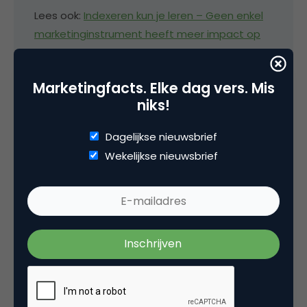
Lees ook:
Indexeren kun je leren – Geen enkel
marketinginstrument heeft meer impact op
het rendement van de organisatie dan prijs
.
Marketingfacts. Elke dag vers. Mis
niks!
Dagelijkse nieuwsbrief
Wekelijkse nieuwsbrief
Deel dit artikel
Kopieer link
luuk ros