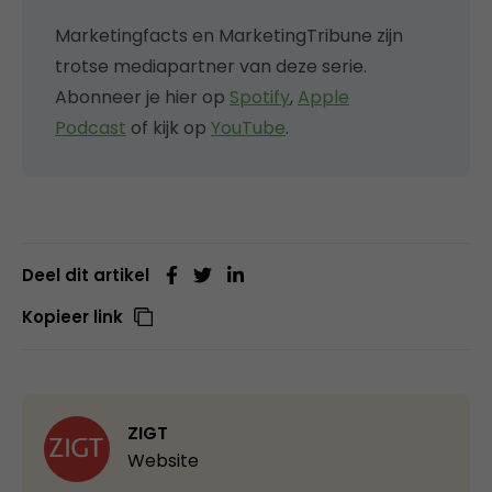
Marketingfacts en MarketingTribune zijn
trotse mediapartner van deze serie.
Abonneer je hier op
Spotify
,
Apple
Podcast
of kijk op
YouTube
.
Deel dit artikel
Kopieer link
ZIGT
Website