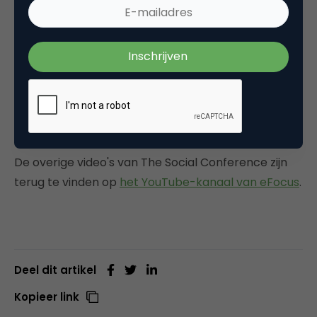
De overige video's van The Social Conference zijn
terug te vinden op
het YouTube-kanaal van eFocus
.
Deel dit artikel
Kopieer link