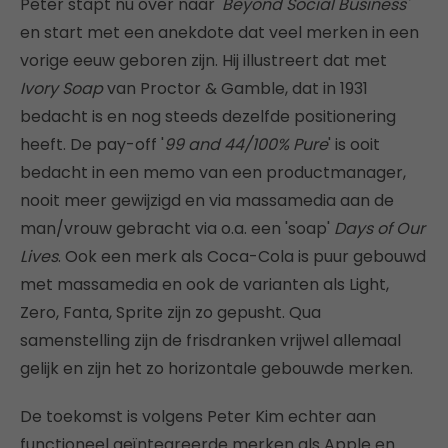
Peter stapt nu over naar '
Beyond Social Business'
en start met een anekdote dat veel merken in een
vorige eeuw geboren zijn. Hij illustreert dat met
Ivory Soap
van Proctor & Gamble, dat in 1931
bedacht is en nog steeds dezelfde positionering
heeft. De pay-off '
99 and 44/100% Pure
' is ooit
bedacht in een memo van een productmanager,
nooit meer gewijzigd en via massamedia aan de
man/vrouw gebracht via o.a. een 'soap'
Days of Our
Lives
. Ook een merk als Coca-Cola is puur gebouwd
met massamedia en ook de varianten als Light,
Zero, Fanta, Sprite zijn zo gepusht. Qua
samenstelling zijn de frisdranken vrijwel allemaal
gelijk en zijn het zo horizontale gebouwde merken.
De toekomst is volgens Peter Kim echter aan
functioneel geïntegreerde merken als Apple en