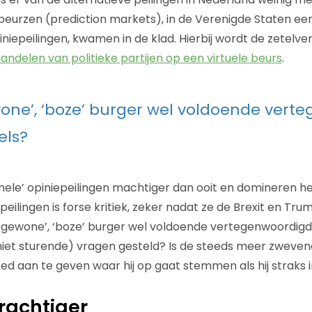
beurzen (prediction markets), in de Verenigde Staten een
iniepeilingen, kwamen in de klad. Hierbij wordt de zetelv
aandelen van politieke partijen op een virtuele beurs
.
wone’, ‘boze’ burger wel voldoende vert
els?
ionele’ opiniepeilingen machtiger dan ooit en domineren he
eilingen is forse kritiek, zeker nadat ze de Brexit en Tru
 ‘gewone’, ‘boze’ burger wel voldoende vertegenwoordigd
niet sturende) vragen gesteld? Is de steeds meer zwevend
d aan te geven waar hij op gaat stemmen als hij straks i
krachtiger