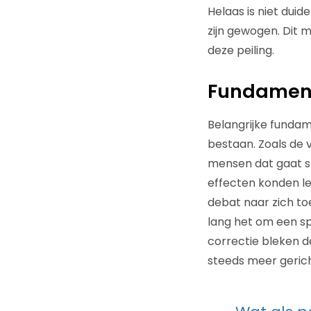
Helaas is niet duid
zijn gewogen. Dit 
deze peiling.
Fundament
Belangrijke fundam
bestaan. Zoals de 
mensen dat gaat st
effecten konden lei
debat naar zich to
lang het om een sp
correctie bleken de
steeds meer gerich