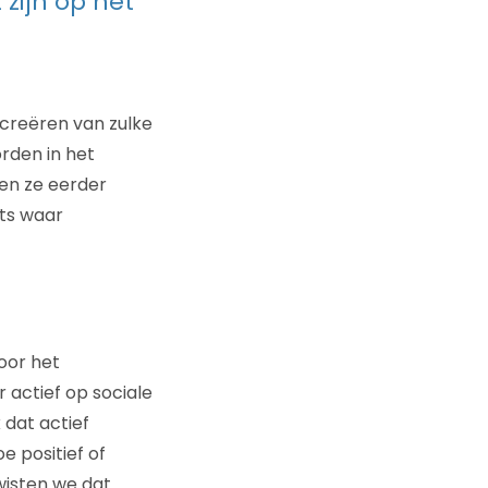
zijn op het
 creëren van zulke
orden in het
en ze eerder
ets waar
oor het
 actief op sociale
dat actief
e positief of
wisten we dat