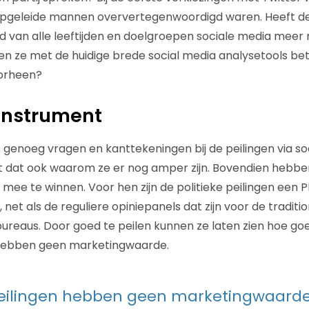
opgeleide mannen oververtegenwoordigd waren. Heeft 
d van alle leeftijden en doelgroepen sociale media meer 
n ze met de huidige brede social media analysetools be
orheen?
instrument
us genoeg vragen en kanttekeningen bij de peilingen via so
t dat ook waarom ze er nog amper zijn. Bovendien hebbe
g mee te winnen. Voor hen zijn de politieke peilingen een
et als de reguliere opiniepanels dat zijn voor de traditi
eaus. Door goed te peilen kunnen ze laten zien hoe goed 
 hebben geen marketingwaarde.
peilingen hebben geen marketingwaard