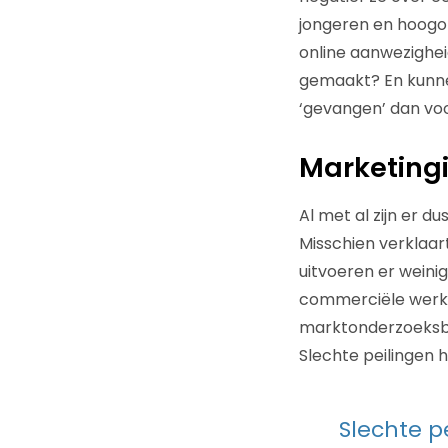
jongeren en hoog
online aanwezighei
gemaakt? En kunne
‘gevangen’ dan vo
Marketing
Al met al zijn er d
Misschien verklaar
uitvoeren er weini
commerciële werk, n
marktonderzoeksbur
Slechte peilingen
Slechte 