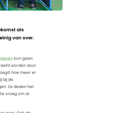
opkomst als
einig van over.
nsioen
kon gaan:
treefd worden door
ezegd: hoe meer er
 bij de
ngen. Ze deden het
 te vroeg om al
eer over. Ook de