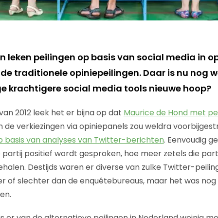
en leken peilingen op basis van social media in 
 de traditionele opiniepeilingen. Daar is nu nog w
e krachtigere social media tools nieuwe hoop?
 van 2012 leek het er bijna op dat
Maurice de Hond met pe
n de verkiezingen via opiniepanels zou weldra voorbijges
p basis van analyses van Twitter-berichten
. Eenvoudig g
artij positief wordt gesproken, hoe meer zetels die partij
ehalen. Destijds waren er diverse van zulke Twitter-peili
er of slechter dan de enquêtebureaus, maar het was nog
en.
r is er van de alternatieve peilingen in Nederland weinig m