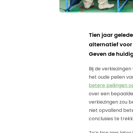
Tien jaar geled
alternatief voor
Geven de huidig
Bij de verkiezingen
het oude peilen va
betere peilingen o
over een bepaalde p
verkiezingen zou b
niet opvallend bet
conclusies te trekk
Zo’n tien jaar late