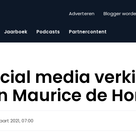
Adverteren
Blogger word
Jaarboek
Podcasts
Partnercontent
ocial media verk
n Maurice de H
aart 2021, 07:00