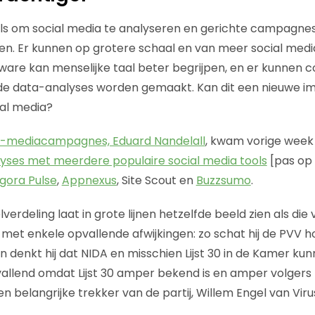
ools om social media te analyseren en gerichte campagne
en. Er kunnen op grotere schaal en van meer social med
ware kan menselijke taal beter begrijpen, en er kunnen 
 data-analyses worden gemaakt. Kan dit een nieuwe im
cial media?
al-mediacampagnes, Eduard Nandelall
, kwam vorige wee
yses met meerdere populaire social media tools
[pas op c
gora Pulse
,
Appnexus
, Site Scout en
Buzzsumo
.
lverdeling laat in grote lijnen hetzelfde beeld zien als die
met enkele opvallende afwijkingen: zo schat hij de PVV ho
en denkt hij dat NIDA en misschien Lijst 30 in de Kamer k
pvallend omdat Lijst 30 amper bekend is en amper volgers 
en belangrijke trekker van de partij, Willem Engel van Vir