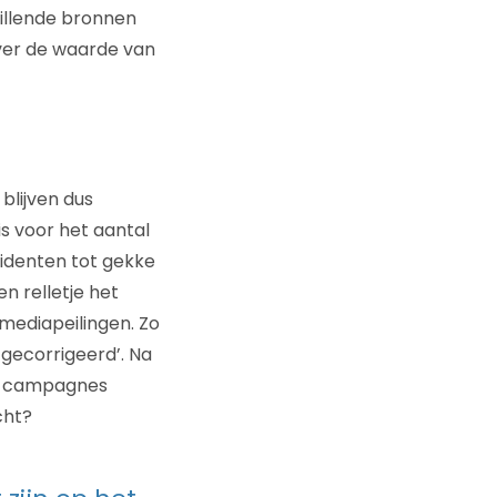
hillende bronnen
over de waarde van
blijven dus
s voor het aantal
identen tot gekke
n relletje het
-mediapeilingen. Zo
‘gecorrigeerd’. Na
eke campagnes
cht?