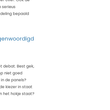
 serieus
erdeling bepaald
egenwoordigd
t debat. Best gek,
mp niet goed
 in de panels?
e kiezer in staat
n het hokje staat?