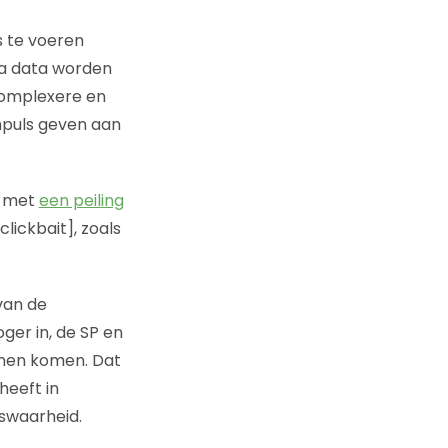
s te voeren
ia data worden
complexere en
puls geven aan
k met
een peiling
lickbait], zoals
 van de
ger in, de SP en
unnen komen. Dat
heeft in
uswaarheid.