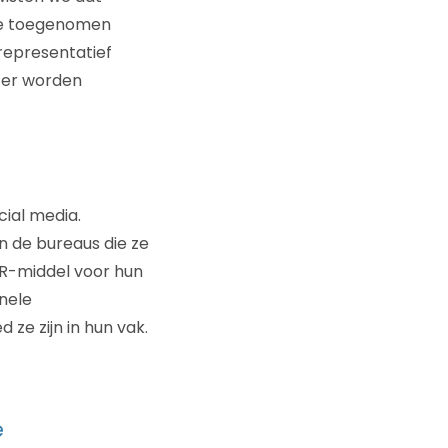
de toegenomen
representatief
ter worden
cial media.
n de bureaus die ze
 PR-middel voor hun
onele
ze zijn in hun vak.
e