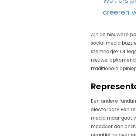
Wat als p
creëren v
Zijn de nieuwere p
social media buzz 
stemhokje? Of legg
nieuwe, opkomende 
traditionele opini
Representa
Een andere fundamen
electoraat? Een re
media maar gaat we
meedoet aan online
negatief ze over ee