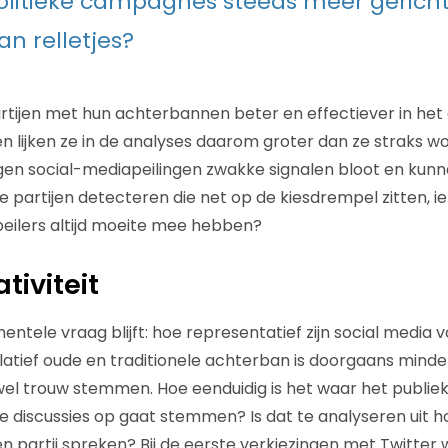
olitieke campagnes steeds meer gericht 
an relletjes?
artijen met hun achterbannen beter en effectiever in het
en lijken ze in de analyses daarom groter dan ze straks w
en social-mediapeilingen zwakke signalen bloot en kunn
partijen detecteren die net op de kiesdrempel zitten, i
epeilers altijd moeite mee hebben?
tiviteit
tele vraag blijft: hoe representatief zijn social media v
latief oude en traditionele achterban is doorgaans minder
l trouw stemmen. Hoe eenduidig is het waar het publiek 
 discussies op gaat stemmen? Is dat te analyseren uit ho
n partij spreken? Bij de eerste verkiezingen met Twitter 