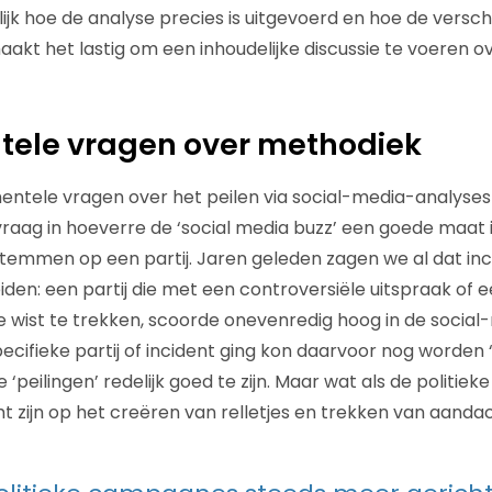
elijk hoe de analyse precies is uitgevoerd en hoe de versc
maakt het lastig om een inhoudelijke discussie te voeren 
ele vragen over methodiek
entele vragen over het peilen via social-media-analyses 
vraag in hoeverre de ‘social media buzz’ een goede maat i
emmen op een partij. Jaren geleden zagen we al dat inc
den: een partij die met een controversiële uitspraak of ee
e wist te trekken, scoorde onevenredig hoog in de social
ecifieke partij of incident ging kon daarvoor nog worden 
 ‘peilingen’ redelijk goed te zijn. Maar wat als de politi
t zijn op het creëren van relletjes en trekken van aanda