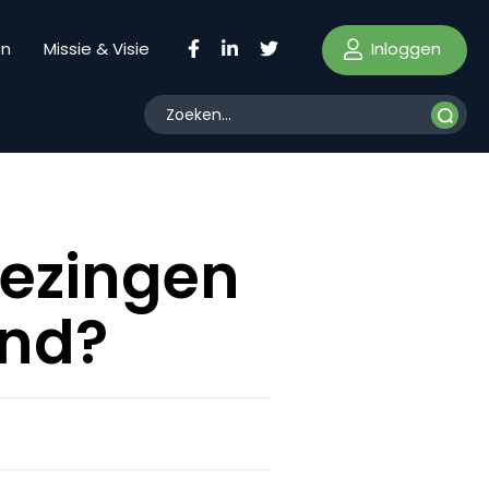
Inloggen
en
Missie & Visie
iezingen
ond?