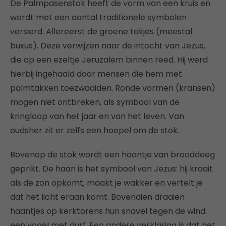
De Palmpasenstok heeft de vorm van een kruis en
wordt met een aantal traditionele symbolen
versierd. Allereerst de groene takjes (meestal
buxus). Deze verwijzen naar de intocht van Jezus,
die op een ezeltje Jeruzalem binnen reed. Hij werd
hierbij ingehaald door mensen die hem met
palmtakken toezwaaiden. Ronde vormen (kransen)
mogen niet ontbreken, als symbool van de
kringloop van het jaar en van het leven. Van
oudsher zit er zelfs een hoepel om de stok.
Bovenop de stok wordt een haantje van brooddeeg
geprikt. De haan is het symbool van Jezus: hij kraait
als de zon opkomt, maakt je wakker en vertelt je
dat het licht eraan komt. Bovendien draaien
haantjes op kerktorens hun snavel tegen de wind:
een vogel met durf. Een andere verklaring is dat het