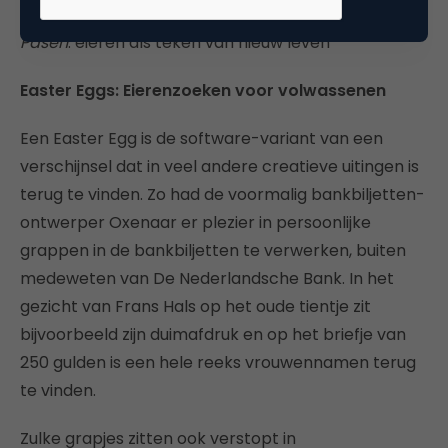
Pasen
: eieren als teken van nieuw leven
Easter Eggs: Eierenzoeken voor volwassenen
Een Easter Egg is de software-variant van een
verschijnsel dat in veel andere creatieve uitingen is
terug te vinden. Zo had de voormalig bankbiljetten-
ontwerper Oxenaar er plezier in persoonlijke
grappen in de bankbiljetten te verwerken, buiten
medeweten van De Nederlandsche Bank. In het
gezicht van Frans Hals op het oude tientje zit
bijvoorbeeld zijn duimafdruk en op het briefje van
250 gulden is een hele reeks vrouwennamen terug
te vinden.
Zulke grapjes zitten ook verstopt in