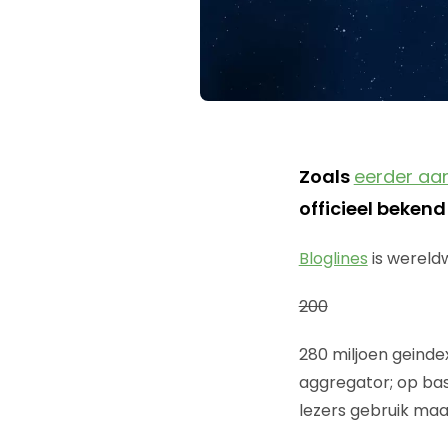
Zoals
eerder aa
officieel beken
Bloglines
is wereld
200
280 miljoen geindex
aggregator; op bas
lezers gebruik maak