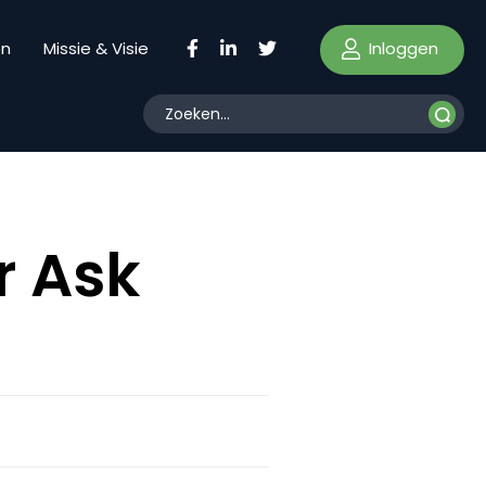
Inloggen
en
Missie & Visie
r Ask