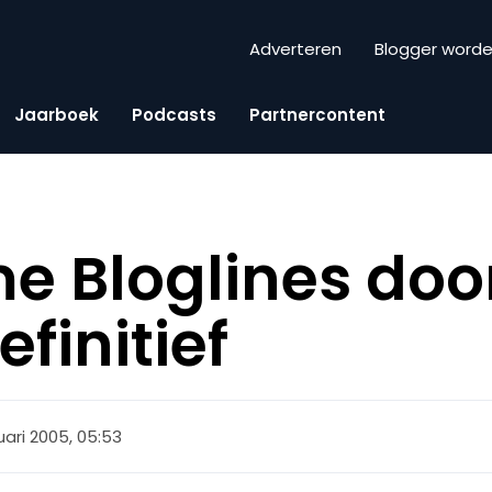
Adverteren
Blogger word
Jaarboek
Podcasts
Partnercontent
 Bloglines doo
finitief
uari 2005, 05:53