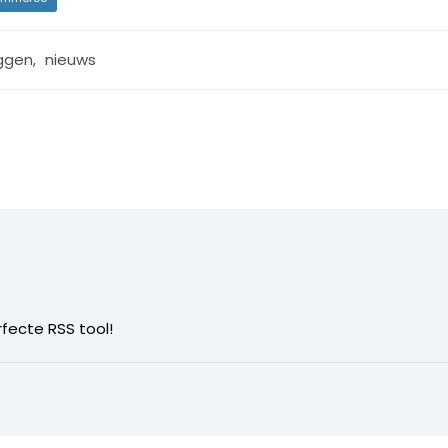
ggen
,
nieuws
rfecte RSS tool!