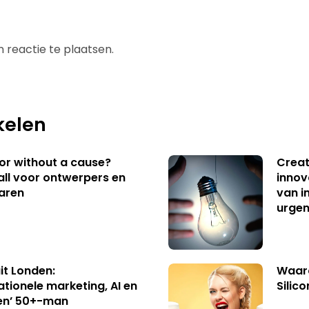
 reactie te plaatsen.
kelen
 or without a cause?
Creat
ll voor ontwerpers en
innov
aren
van i
urgen
uit Londen:
Waaro
ationele marketing, AI en
Silico
en’ 50+-man