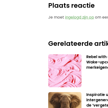
Plaats reactie
Je moet
ingelogd zijn op
om een
Gerelateerde arti
Rebel with
Wake-upca
merkeigen
Inspiratie 
intergener
de ‘verget