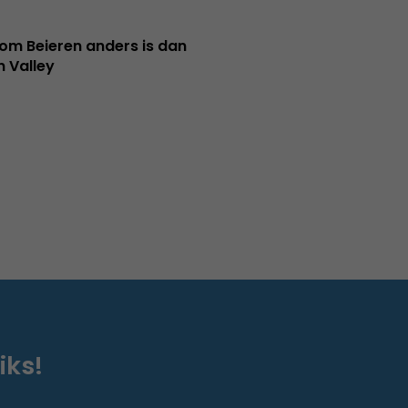
m Beieren anders is dan
n Valley
iks!