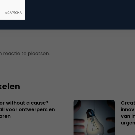
erzoek
 reactie te plaatsen.
kelen
 or without a cause?
Creat
ll voor ontwerpers en
innov
aren
van i
urgen