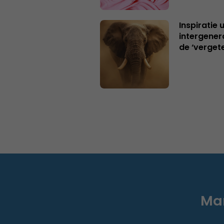
Inspiratie 
intergener
de ‘verget
Mar