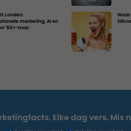
uit Londen:
Waaro
ationele marketing, AI en
Silico
en’ 50+-man
ketingfacts. Elke dag vers. Mis n