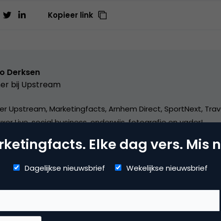
Kopieer link
o Derksen
er bij
Upstream
er Upstream, Marketingfacts, Arnhem Direct, SportNext, Trav
xor Live, social business, onderwijs, fotografie en vader!
ketingfacts. Elke dag vers. Mis n
Dagelijkse nieuwsbrief
Wekelijkse nieuwsbrief
mmerce