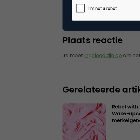
Tags
ond
Plaats reactie
Je moet
ingelogd zijn op
om een
Gerelateerde arti
Rebel with
Wake-upca
merkeigen