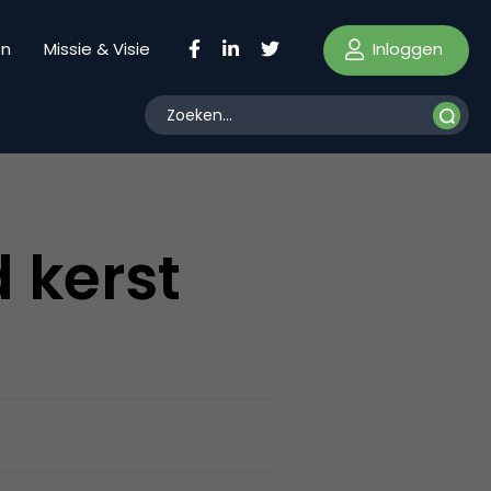
Inloggen
en
Missie & Visie
 kerst