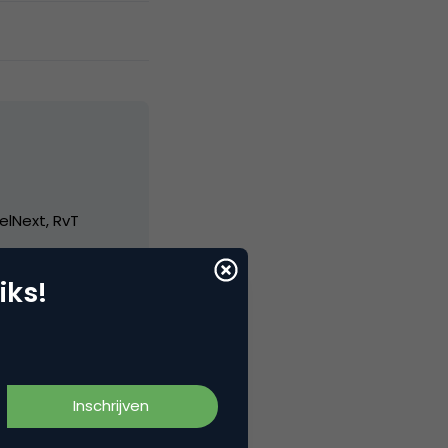
elNext, RvT
iks!