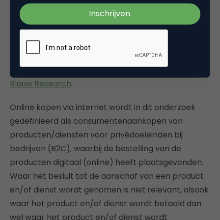
onderzoek naar online consumentenbestedingen in
Nederland. Het onderzoek wordt geijkt aan het
retailpanel van
GfK
en uitgevoerd in opdracht van
Thuiswinkel.org
, de belangenvereniging van bijna
2.100 webwinkels in Nederland. Het onderzoek
wordt gesponsord door
PostNL
en uitgevoerd door
Blauw Research
.
Online kopen via internet wordt in dit onderzoek
gedefinieerd als consumentenaankopen van
producten/diensten voor privédoeleinden bij
bedrijven (B2C), waarbij de bestelling van de
producten digitaal (online) heeft plaatsgevonden.
Waar het besluit tot de aanschaf van een product
en/of dienst wordt genomen is niet relevant, alsook
waar het product en/of dienst wordt betaald dan
wel waar het product en/of dienst wordt