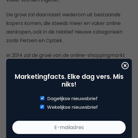
De groei zal daarnaast wederom uit bestaande
kopers komen, die steeds meer en vaker online
aankopen, ook in de relatief nieuwe categorieën
zoals Fietsen en Optiek.
In 2014 zal de groei van de online-shoppingmarkt
weer toenemen ten opzichte van 2013 vanwege het
stijgende consumentenvertrouwen en de
Marketingfacts. Elke dag vers. Mis
groeiende economie. Over het hele jaar groeien de
niks!
online consumentenbestedingen naar verwachting
tussen 9 en 10 procent naar bijna 12 miljard euro.
Dagelijkse nieuwsbrief
Wekelijkse nieuwsbrief
Over het onderzoek
De Thuiswinkel Markt Monitor is een halfjaarlijks