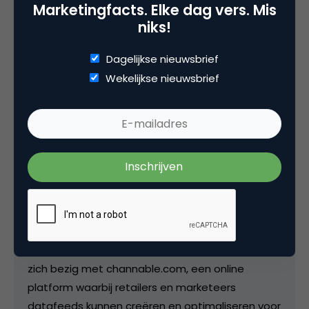
Marketingfacts. Elke dag vers. Mis
niks!
Deel dit artikel
Kopieer link
Dagelijkse nieuwsbrief
Wekelijkse nieuwsbrief
Rob van Nuenen
Directeur / eigenaar bij
Channable
Met zowel een technische als bedrijfskundige
achtergrond heeft Rob zich vanaf het begin op
het ondernemen gestort. Daar heeft hij zich
gespecialiseerd in data-extractie trajecten en
mobiele oplossingen. Sinds januari 2014 houdt hij
zich bezig met channable.com, een online
platform waarbij retailers en marketeers
datafeeds kunnen creëren en optimaliseren voor