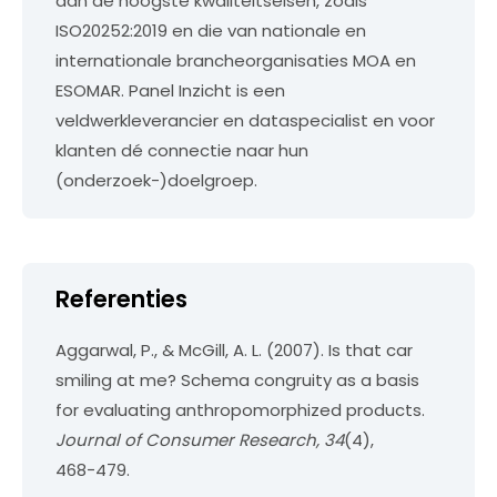
aan de hoogste kwaliteitseisen, zoals
ISO20252:2019 en die van nationale en
internationale brancheorganisaties MOA en
ESOMAR. Panel Inzicht is een
veldwerkleverancier en dataspecialist en voor
klanten dé connectie naar hun
(onderzoek-)doelgroep.
Referenties
Aggarwal, P., & McGill, A. L. (2007). Is that car
smiling at me? Schema congruity as a basis
for evaluating anthropomorphized products.
Journal of Consumer Research, 34
(4),
468−479.