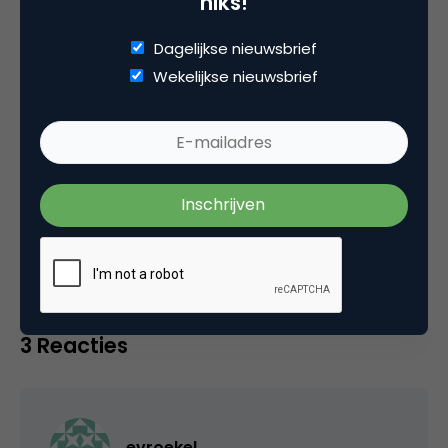
niks!
Media & Digital Culture.
Dagelijkse nieuwsbrief
Wekelijkse nieuwsbrief
Categorie
CRM, Loyalty & CX
Tags
customer service
3 Reacties
evroekel