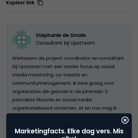
Kopieer link
Stephanie de Smale
Consultant bij
Upstream
Werkzaam als project coordinator en consultant
bij Upstream met een sterke focus op social
media monitoring, co-creatie en
communitymanagement. Ik werk graag voor
organisaties die geloven in de piramids-2-
pancakes filosofie en social media
organisatiebreed omarmen. Af en toe mag ik
graag een beetje filosoferen en nerden over
technologie en wat dat doet met onze
Marketingfacts. Elke dag vers. Mis
samenleving, een bijproduct van m'n studie New