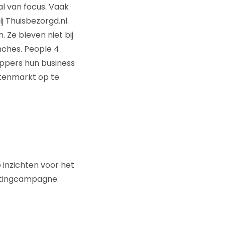
l van focus. Vaak
j Thuisbezorgd.nl.
. Ze bleven niet bij
nches. People 4
appers hun business
ntenmarkt op te
e inzichten voor het
tingcampagne.