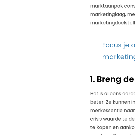
marktaanpak consu
marketinglaag, me
marketingdoelstell
Focus je 
marketin
1. Breng de
Het is al eens ee
beter. Ze kunnen in
merkessentie naar d
crisis waarde te d
te kopen en aankop