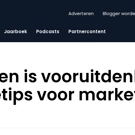
Adverteren
Blogger word
Jaarboek
Podcasts
Partnercontent
 is vooruitdenk
etips voor marke