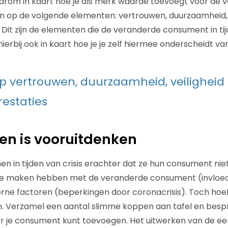
arom in kaart hoe je als merk waarde toevoegt voor de
n op de volgende elementen: vertrouwen, duurzaamheid, 
Dit zijn de elementen die de veranderde consument in tijd
erbij ook in kaart hoe je je zelf hiermee onderscheidt va
op vertrouwen, duurzaamheid, veiligheid
estaties
n is vooruitdenken
en in tijden van crisis erachter dat ze hun consument ni
 te maken hebben met de veranderde consument (invloed 
rne factoren (beperkingen door coronacrisis). Toch hoef
jken. Verzamel een aantal slimme koppen aan tafel en besp
 je consument kunt toevoegen. Het uitwerken van de eers