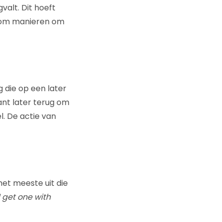
valt. Dit hoeft
arom manieren om
 die op een later
ant later terug om
l. De actie van
et meeste uit die
 get one with