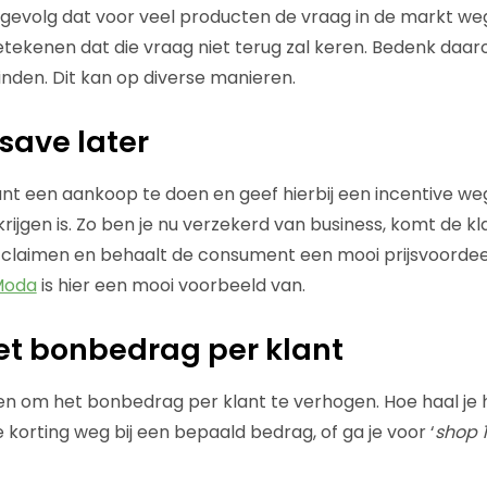
s gevolg dat voor veel producten de vraag in de markt weg
betekenen dat die vraag niet terug zal keren. Bedenk da
inden. Dit kan op diverse manieren.
save later
ant een aankoop te doen en geef hierbij een incentive weg
ijgen is. Zo ben je nu verzekerd van business, komt de kl
te claimen en behaalt de consument een mooi prijsvoordee
Moda
is hier een mooi voorbeeld van.
et bonbedrag per klant
 om het bonbedrag per klant te verhogen. Hoe haal je h
e korting weg bij een bepaald bedrag, of ga je voor ‘
shop 1