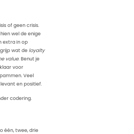
is of geen crisis.
chien wel de enige
 extra in op
grijp wat de
loyalty
me value
. Benut je
 klaar voor
 spammen. Veel
evant en positief.
nder codering.
o één, twee, drie