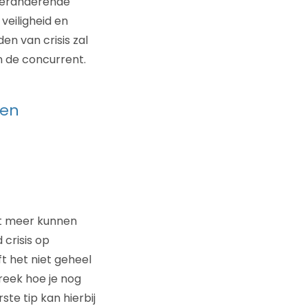
 veranderende
veiligheid en
en van crisis zal
n de concurrent.
 en
et meer kunnen
crisis op
t het niet geheel
reek hoe je nog
te tip kan hierbij