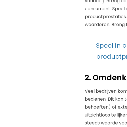
vandaag. Breng da
consument. Speel i
productprestaties. 
waarderen. Breng hi
Speel in 
productpr
2. Omdenke
Veel bedrijven kom
bedienen. Dit kan
behoeften) of exte
uitzichtloos te li
steeds waarde voor