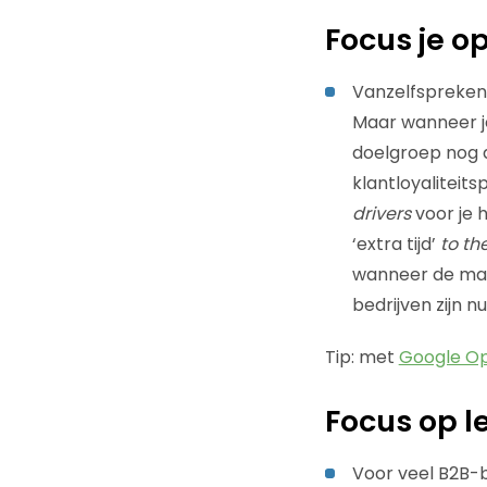
Focus je o
Vanzelfsprekend 
Maar wanneer je
doelgroep nog d
klantloyaliteit
drivers
voor je h
‘extra tijd’
to th
wanneer de mar
bedrijven zijn 
Tip: met
Google Op
Focus op 
Voor veel B2B-be