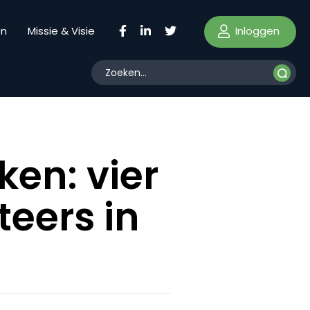
Inloggen
en
Missie & Visie
en: vier
teers in