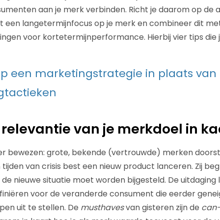
menten aan je merk verbinden. Richt je daarom op de 
t een langetermijnfocus op je merk en combineer dit me
ingen voor kortetermijnperformance. Hierbij vier tips die
op een marketingstrategie in plaats van
gtactieken
 relevantie van je merkdoel in ka
rder bewezen: grote, bekende (vertrouwde) merken doors
 tijden van crisis best een nieuw product lanceren. Zij begr
e nieuwe situatie moet worden bijgesteld. De uitdaging li
efiniëren voor de veranderde consument die eerder geneig
en uit te stellen. De
musthaves
van gisteren zijn de
can-