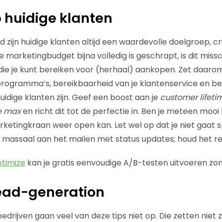
p huidige klanten
zijn huidige klanten altijd een waardevolle doelgroep, cris
 marketingbudget bijna volledig is geschrapt, is dit miss
ie je kunt bereiken voor (herhaal) aankopen. Zet daarom
sprogramma’s, bereikbaarheid van je klantenservice en be
uidige klanten zijn. Geef een boost aan je
customer lifeti
e max
en richt dit tot de perfectie in. Ben je meteen mooi
ketingkraan weer open kan. Let wel op dat je niet gaat
nu massaal aan het mailen met status updates; houd het rel
timize
kan je gratis eenvoudige A/B-testen uitvoeren zo
lead-generation
drijven gaan veel van deze tips niet op. Die zetten niet z