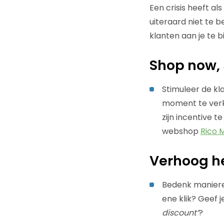
Een crisis heeft al
uiteraard niet te 
klanten aan je te b
Shop now, 
Stimuleer de kl
moment te verkr
zijn incentive 
webshop
Rico 
Verhoog h
Bedenk manieren
ene klik? Geef j
discount’
?