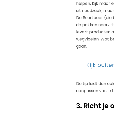
helpen. Kijk maar 
uit noodzaak, maar 
De Buurtboer (die b
de pakken neerzit
levert producten a
wegvloeien. Wat b
gaan.
Kijk buit
De tip luidt dan oo
aanpassen van je b
3. Richt je