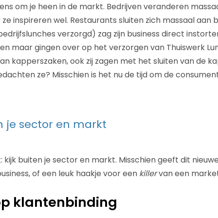
eens om je heen in de markt. Bedrijven veranderen massaa
ze inspireren wel. Restaurants sluiten zich massaal aan bi
edrijfslunches verzorgd) zag zijn business direct instorten
ten maar gingen over op het verzorgen van Thuiswerk Lu
an kapperszaken, ook zij zagen met het sluiten van de k
edachten ze? Misschien is het nu de tijd om de consume
en je sector en markt
k: kijk buiten je sector en markt. Misschien geeft dit nieuw
usiness, of een leuk haakje voor een
killer
van een marke
 op klantenbinding