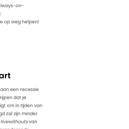
always-on-
t
 je op weg helpen!
art
taan een recessie
ijpen dat je
gt om in tijden van
d zal zijn minder
livewithouts
van