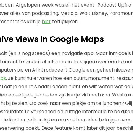
ebben. Afgelopen week was er het event “Podcast Upfro
over alles van podcasting. Met o.a. Walt Disney, Paramoun
resentaties kan je
hier
terugkijken.
ive views in Google Maps
it (en is nog steeds) een navigatie app. Maar inmiddels 
urant te vinden of informatie te krijgen over een lokaal b
putervisie en AI introduceert Google een geheel nieuwe
ps
. Je kunt nu ervaren hoe een buurt, monument, restaur
Stel dat je een reis naar Londen plant en wilt weten wat de
n en eetgelegenheden zijn kun je virtueel over Westmin
htbij te zien. Op zoek naar een plekje om te lunchen? Gli
staurants te verkennen en nuttige informatie te bekijken
. Je kunt er zelfs in kijken om snel een idee te krijgen van
 reservering boekt. Deze feature komt later dit jaar besc