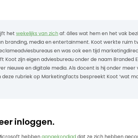
jft het
wekelijks van zich
af: álles wat hem en het vak bez
n branding, media en entertainment. Koot werkte ruim twi
reclameadviesbureaus en was ook een tijd marketingdirec
eft Koot zijn eigen adviesbureau onder de naam Branded 
er nieuwe en digitale media. Als docent is hij onder mee
n deze rubriek op Marketingfacts bespreekt Koot ‘wat 
eer inloggen.
Microsoft hebben
aangekondigd
dat ze zich hebben geco