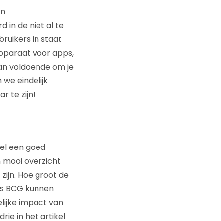
en
 in de niet al te
ruikers in staat
apparaat voor apps,
dan voldoende om je
 we eindelijk
r te zijn!
wel een goed
n mooi overzicht
ijn. Hoe groot de
ns BCG kunnen
lijke impact van
ie in het artikel