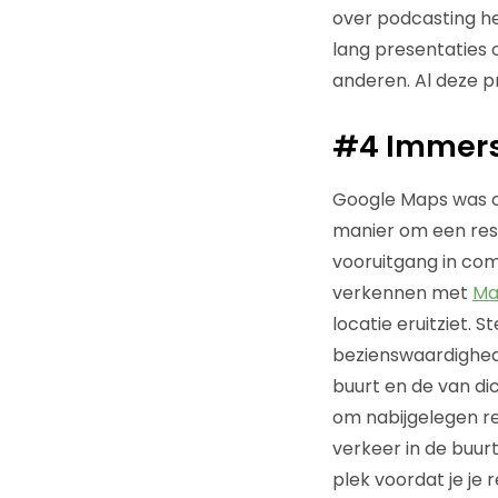
over podcasting h
lang presentaties 
anderen. Al deze p
#4
Immers
Google Maps was oo
manier om een resta
vooruitgang in com
verkennen met
Ma
locatie eruitziet. 
bezienswaardighede
buurt en de van dic
om nabijgelegen re
verkeer in de buurt
plek voordat je je