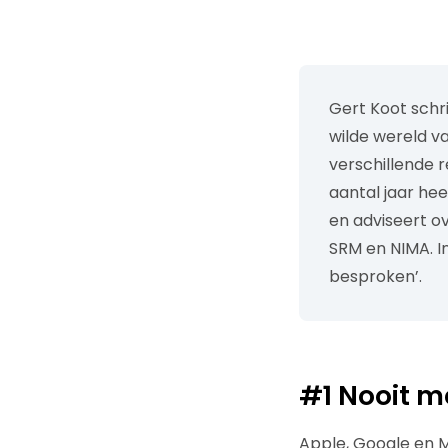
Gert Koot schri
wilde wereld va
verschillende 
aantal jaar he
en adviseert ov
SRM en NIMA. I
besproken’.
#1
Nooit m
Apple, Google en 