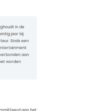
ighoudt in de
ntig jaar bij
teur. Sinds een
Entertainment
r verbonden aan
moet worden
mmitteerd aan het