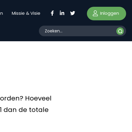
Inloggen
en
Missie & Visie
oorden? Hoeveel
1 dan de totale