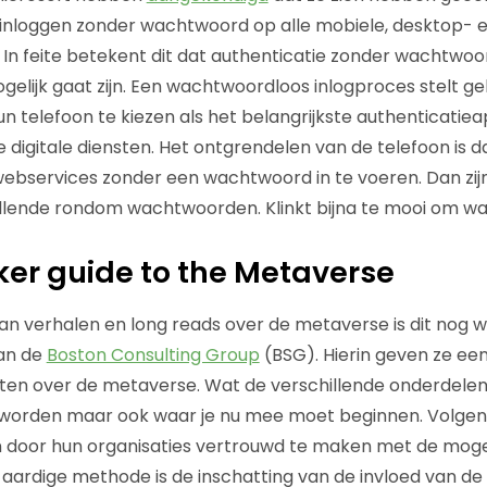
inloggen zonder wachtwoord op alle mobiele, desktop- 
In feite betekent dit dat authenticatie zonder wachtwoord
elijk gaat zijn. Een wachtwoordloos inlogproces stelt geb
un telefoon te kiezen als het belangrijkste authenticatie
 digitale diensten. Het ontgrendelen van de telefoon is 
webservices zonder een wachtwoord in te voeren. Dan zijn
 ellende rondom wachtwoorden. Klinkt bijna te mooi om waa
ker guide to the Metaverse
 van verhalen en long reads over de metaverse is dit nog 
an de
Boston Consulting Group
(BSG). Hierin geven ze ee
n over de metaverse. Wat de verschillende onderdelen z
worden maar ook waar je nu mee moet beginnen. Volge
n door hun organisaties vertrouwd te maken met de moge
ardige methode is de inschatting van de invloed van de dr