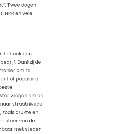
nt”. Twee dagen
t, NPR en vele
is het ook een
edrijf. Dankzij de
 manier om te
ant of populaire
 beste
ster vliegen om de
j naar straatniveau
, zoals drukte en
 de sfeer van de
hikbaar met steden