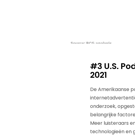
#3
U.S. Po
2021
De Amerikaanse pod
internetadvertentiem
onderzoek, opgeste
belangrijke factor
Meer luisteraars e
technologieën en g