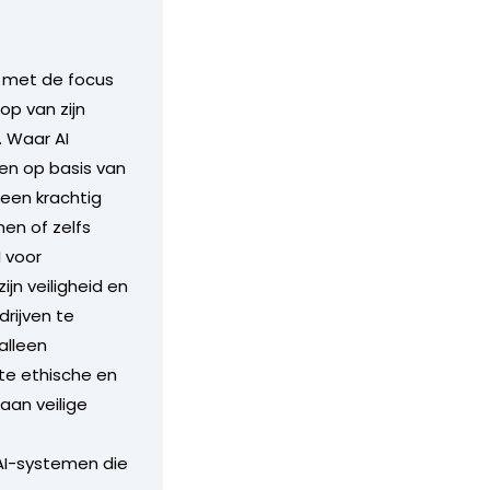
, met de focus
op van zijn
. Waar AI
en op basis van
 een krachtig
en of zelfs
I voor
n veiligheid en
rijven te
alleen
te ethische en
aan veilige
 AI-systemen die