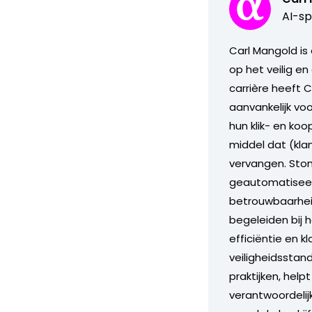
AI-sp
Carl Mangold is
op het veilig en
carrière heeft 
aanvankelijk vo
hun klik- en ko
middel dat (kla
vervangen. Stond
geautomatiseerd
betrouwbaarheid
begeleiden bij 
efficiëntie en 
veiligheidsstand
praktijken, help
verantwoordelij