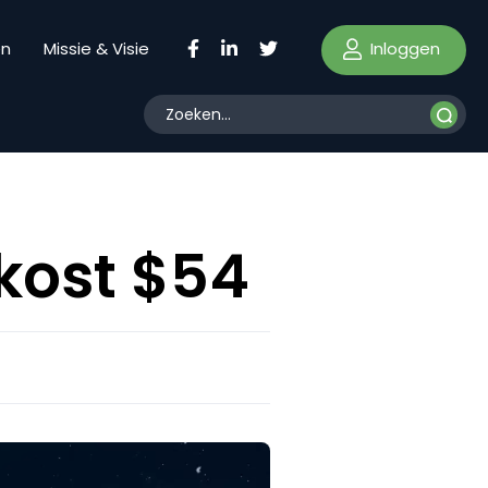
Inloggen
en
Missie & Visie
kost $54