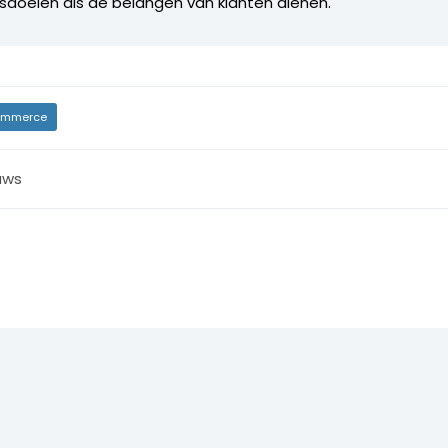
fsdoelen als de belangen van klanten dienen.
mmerce
uws