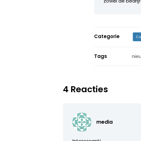
zowel de bedrij
Categorie
Co
Tags
nie
4 Reacties
media
Interessant!