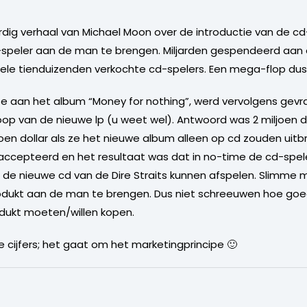
g verhaal van Michael Moon over de introductie van de cd-sp
-speler aan de man te brengen. Miljarden gespendeerd aan 
kele tienduizenden verkochte cd-spelers. Een mega-flop dus
erkte aan het album “Money for nothing”, werd vervolgens ge
op van de nieuwe lp (u weet wel). Antwoord was 2 miljoen d
oen dollar als ze het nieuwe album alleen op cd zouden uitb
ccepteerd en het resultaat was dat in no-time de cd-spel
 de nieuwe cd van de Dire Straits kunnen afspelen. Slimme 
dukt aan de man te brengen. Dus niet schreeuwen hoe goed j
dukt moeten/willen kopen.
e cijfers; het gaat om het marketingprincipe 🙂