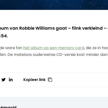
bum van Robbie Williams gaat – flink verkleind –
$54.
t de ware fan
het album op een memory card
, die ze in h
len. De mateloos ouderwetse CD-versie kost minder dan 
Kopieer link
 Mangold