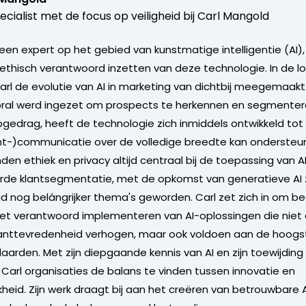
ecialist met de focus op veiligheid bij Carl Mangold
 een expert op het gebied van kunstmatige intelligentie (AI)
 ethisch verantwoord inzetten van deze technologie. In de lo
Carl de evolutie van AI in marketing van dichtbij meegemaakt
oral werd ingezet om prospects te herkennen en segmenter
opgedrag, heeft de technologie zich inmiddels ontwikkeld tot
nt-)communicatie over de volledige breedte kan ondersteun
en ethiek en privacy altijd centraal bij de toepassing van A
e klantsegmentatie, met de opkomst van generatieve AI zij
 nog belángrijker thema's geworden. Carl zet zich in om bed
het verantwoord implementeren van AI-oplossingen die niet 
klanttevredenheid verhogen, maar ook voldoen aan de hoogs
aarden. Met zijn diepgaande kennis van AI en zijn toewijding 
t Carl organisaties de balans te vinden tussen innovatie en
kheid. Zijn werk draagt bij aan het creëren van betrouwbare