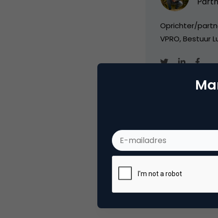
Partn
Oprichter/partn
VPRO, Bestuur Lu
Mar
Categorie
Co
Tags
nie
1 Reactie