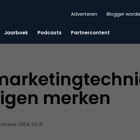
Adverteren
Blogger word
Jaarboek
Podcasts
Partnercontent
marketingtechn
igen merken
tember 2004, 03:41