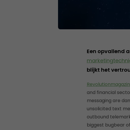
Een opvallend a
marketingtechni
blijkt het vert
Revolutionmagazi
and financial sect
messaging are dam
unsolicited text me
outbound telemarke
biggest bugbear of 