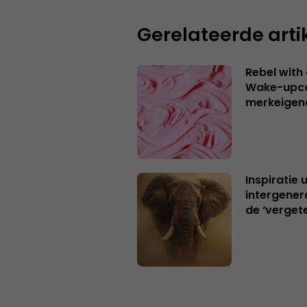
Gerelateerde arti
Rebel with
Wake-upca
merkeigen
Inspiratie 
intergener
de ‘verget