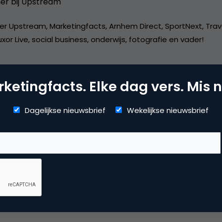
er bij
Upstream
er Upstream, Marketingfacts, Arnhem Direct, SportNext, Trav
xor Live, social business, onderwijs, fotografie en vader!
ketingfacts. Elke dag vers. Mis n
Dagelijkse nieuwsbrief
Wekelijkse nieuwsbrief
mmerce
uws