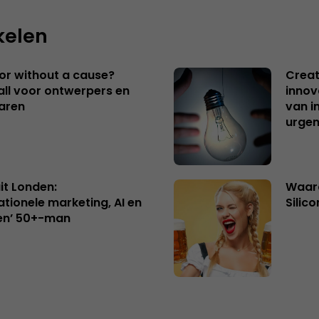
kelen
 or without a cause?
Creat
ll voor ontwerpers en
innov
aren
van i
urgen
uit Londen:
Waaro
ationele marketing, AI en
Silico
en’ 50+-man