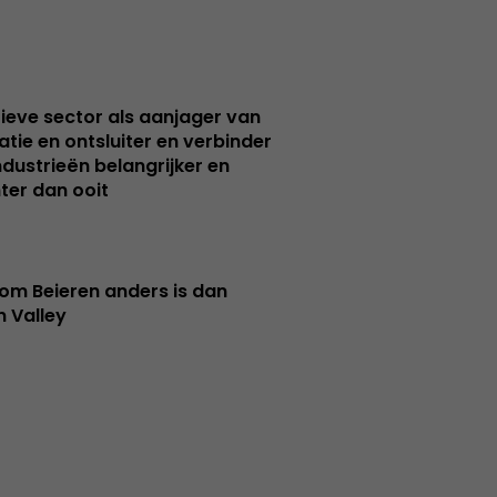
ieve sector als aanjager van
atie en ontsluiter en verbinder
ndustrieën belangrijker en
ter dan ooit
m Beieren anders is dan
n Valley