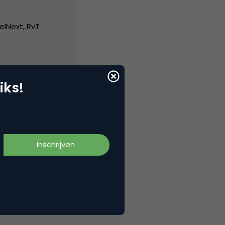
elNext, RvT
iks!