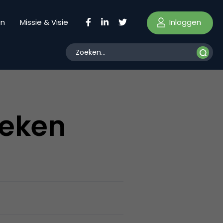
Inloggen
en
Missie & Visie
ieken