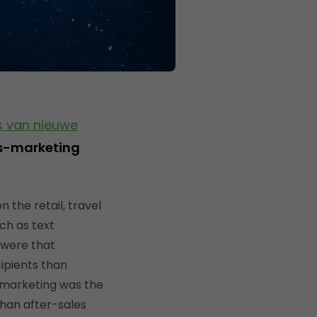
’s van nieuwe
s-marketing
the retail, travel
ch as text
 were that
cipients than
emarketing was the
than after-sales