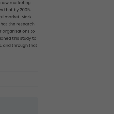
er new marketing
ys that by 2005,
ail market. Mark
 that the research
r organisations to
oned this study to
, and through that