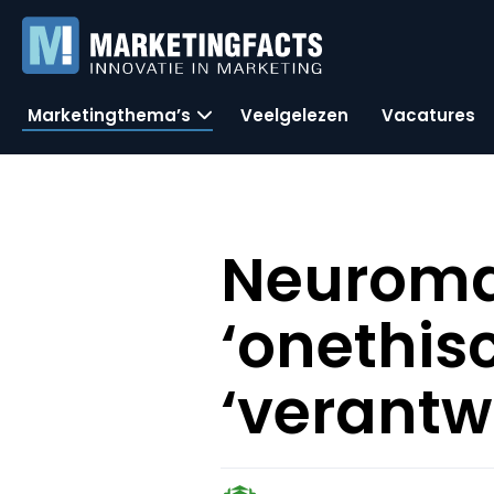
Marketingthema’s
Veelgelezen
Vacatures
Neuromar
‘onethis
‘verant