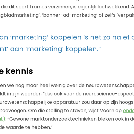
ie dit soort frames verzinnen, is eigenlijk lachwekkend. A
agbladmarketing’, ‘banner-ad-marketing’ of zelfs ‘verpak
aan ‘marketing’ koppelen is net zo naïef 
ent’ aan ‘marketing’ koppelen.”
je kennis
en we nog maar heel weinig over de neurowetenschappel
ldt in zijn woorden “dus ook voor de neuroscience-aspec
rowetenschappelijke apparatuur zou daar op zijn hoogst
toevoegen. Om die stelling te staven, wijst Voorn op
onde
l.)
: “Gewone marktonderzoektechnieken bleken ook in d
de waarde te hebben.”