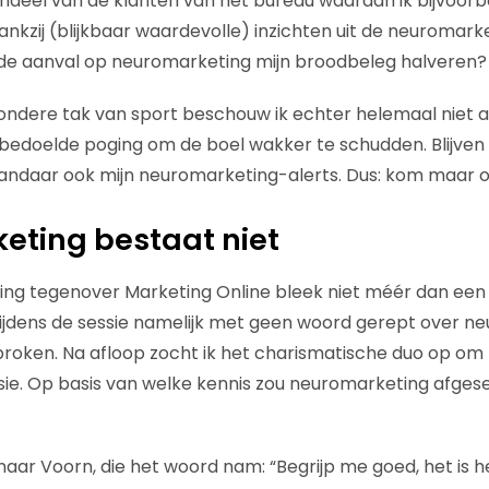
ndeel van de klanten van het bureau waaraan ik bijvoorb
ankzij (blijkbaar waardevolle) inzichten uit de neuromark
de aanval op neuromarketing mijn broodbeleg halveren?
jzondere tak van sport beschouw ik echter helemaal niet a
edoelde poging om de boel wakker te schudden. Blijven 
 vandaar ook mijn neuromarketing-alerts. Dus: kom maar 
eting bestaat niet
ing tegenover Marketing Online bleek niet méér dan een
 tijdens de sessie namelijk met geen woord gerept over n
roken. Na afloop zocht ik het charismatische duo op om 
sie. Op basis van welke kennis zou neuromarketing afge
naar Voorn, die het woord nam: “Begrijp me goed, het is h