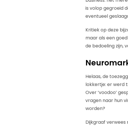
business: het mere
is volop gegroeid d
eventueel geslaag
Kritiek op deze bi
maar als een goedb
de bedoeling zijn,
Neuromark
Helaas, de toezegg
lokkertje: er werd
Over ‘voodoo’ gesp
vragen naar hun vi
worden?
Dijkgraaf verwees 