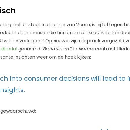
isch
ng niet bestaat in de ogen van Voorn, is hij fel tegen he
bedacht door mensen die hun onderzoeksactiviteiten doo
I wilden verkopen.” Opnieuw is zijn uitspraak vergezeld v
editorial
genaamd ‘
Brain scam?
’ in
Nature
centraal. Hier
ssante inzichten weer om de hoek kijken:
rch into consumer decisions will lead to 
insights.
k gewaarschuwd: