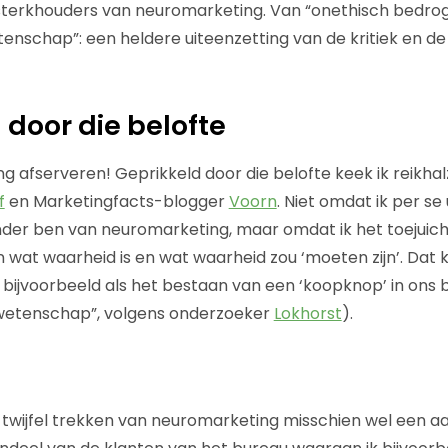
 sterkhouders van neuromarketing. Van “onethisch bedrog
nschap”: een heldere uiteenzetting van de kritiek en d
 door die belofte
g afserveren! Geprikkeld door die belofte keek ik reikhal
f
en Marketingfacts-blogger
Voorn
. Niet omdat ik per s
der ben van neuromarketing, maar omdat ik het toejuich 
an wat waarheid is en wat waarheid zou ‘moeten zijn’. Dat
, bijvoorbeeld als het bestaan van een ‘koopknop’ in ons 
etenschap”, volgens onderzoeker
Lokhorst
).
n twijfel trekken van neuromarketing misschien wel een a