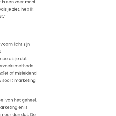
 is een zeer mooi
s je ziet, heb ik
t.”
Voorn licht zijn
k
mee als je dat
derzoeksmethode.
aïef of misleidend
w soort marketing
eel van het geheel.
rketing en is
 meer dan dat. De