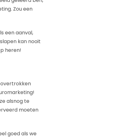
eeld gelieerd ben,
eting. Zou een
ls een aanval,
slapen kan nooit
op heren!
 overtrokken
euromarketing!
ze alsnog te
serveerd moeten
eel goed als we