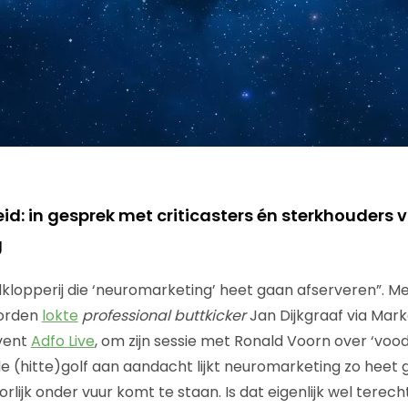
id: in gesprek met criticasters én sterkhouders 
g
lopperij die ‘neuromarketing’ heet gaan afserveren”. Me
orden
lokte
professional buttkicker
Jan Dijkgraaf via Mark
event
Adfo Live
, om zijn sessie met Ronald Voorn over ‘voo
de (hitte)golf aan aandacht lijkt neuromarketing zo heet
orlijk onder vuur komt te staan. Is dat eigenlijk wel terec