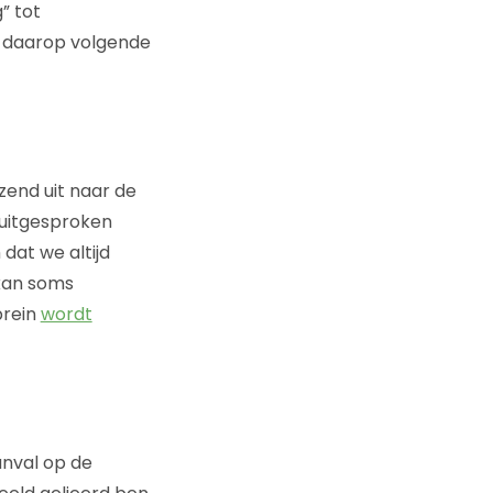
” tot
e daarop volgende
zend uit naar de
e uitgesproken
dat we altijd
 kan soms
brein
wordt
anval op de