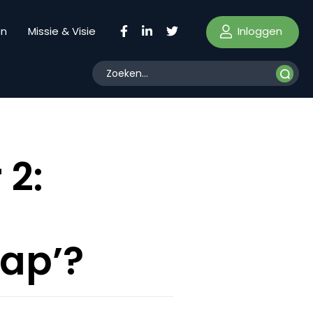
Inloggen
en
Missie & Visie
 2:
ap’?