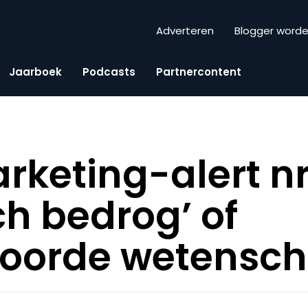
Adverteren
Blogger word
Jaarboek
Podcasts
Partnercontent
keting-alert nr
ch bedrog’ of
woorde wetensch