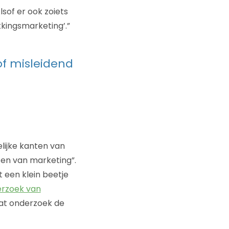
lsof er ook zoiets
kingsmarketing’.”
of misleidend
ijke kanten van
ten van marketing”.
 een klein beetje
rzoek van
at onderzoek de