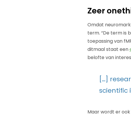
Zeer oneth
Omdat neuromarketi
term. “De term is 
toepassing van fMR
ditmaal staat een
belofte van intere
[…] resea
scientific 
Maar wordt er oo