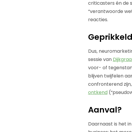
criticasters én de
“verantwoorde wete
reacties.
Geprikkeld
Dus, neuromarketin
sessie van
Dijkgraa
voor- of tegenstan
blijven twijfelen a
confronterend zijn
ontkend
(“pseudow
Aanval?
Daarnaast is het i