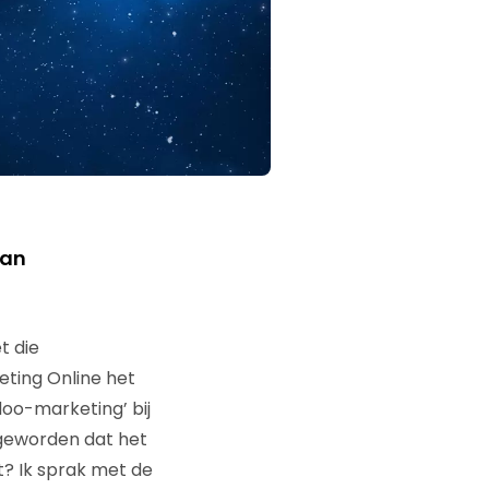
van
t die
eting Online het
doo-marketing’ bij
 geworden dat het
ht? Ik sprak met de