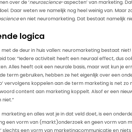
en over de ‘
neuroscience
-aspecten’ van marketing. Dat
el. Daar weten we namelijk nog heel weinig van. Maar zoal
oscience
en niet neuromarketing. Dat bestaat namelijk nie
nde logica
ns met de deur in huis vallen: neuromarketing bestaat niet! 
d toe: “Iedere activiteit heeft een neuraal effect, dus oo
en. Alles heeft ook een neurale basis, maar wat kun je er
de term gebruiken, hebben ze het eigenlijk over een on
ro’ vervolgens koppelen aan de term marketing is net zo n
 woord content aan marketing koppelt. Alsof er een nieu
 niet.”
 marketing en alles wat je in dat veld doet, is een onderd
ing een vorm van (markt)onderzoek en geen vorm van ma
’ slechts een vorm van marketingcommunicatie en niets